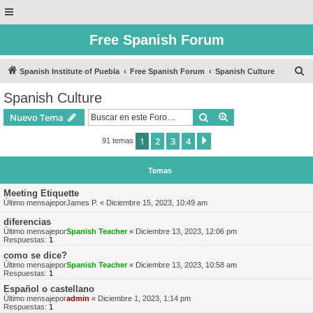
Free Spanish Forum
B
Spanish Institute of Puebla
Free Spanish Forum
Spanish Culture
u
Spanish Culture
s
Buscar
Búsqueda avanzad
Nuevo Tema
c
a
1
2
3
4
Siguiente
91 temas
r
Temas
Meeting Etiquette
Último mensajepor
James P.
«
Diciembre 15, 2023, 10:49 am
diferencias
Último mensajepor
Spanish Teacher
«
Diciembre 13, 2023, 12:06 pm
Respuestas:
1
como se dice?
Último mensajepor
Spanish Teacher
«
Diciembre 13, 2023, 10:58 am
Respuestas:
1
Español o castellano
Último mensajepor
admin
«
Diciembre 1, 2023, 1:14 pm
Respuestas:
1