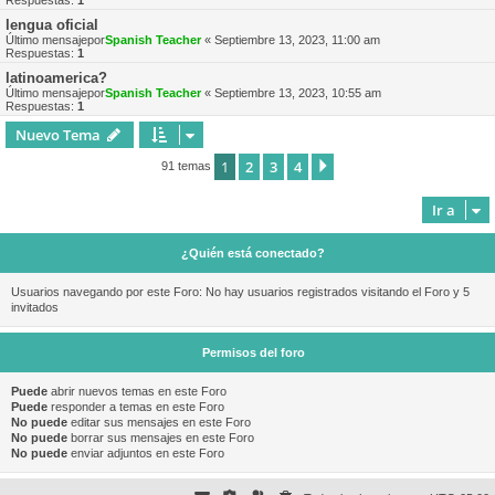
Respuestas:
1
lengua oficial
Último mensajepor
Spanish Teacher
«
Septiembre 13, 2023, 11:00 am
Respuestas:
1
latinoamerica?
Último mensajepor
Spanish Teacher
«
Septiembre 13, 2023, 10:55 am
Respuestas:
1
Nuevo Tema
1
2
3
4
Siguiente
91 temas
Ir a
¿Quién está conectado?
Usuarios navegando por este Foro: No hay usuarios registrados visitando el Foro y 5
invitados
Permisos del foro
Puede
abrir nuevos temas en este Foro
Puede
responder a temas en este Foro
No puede
editar sus mensajes en este Foro
No puede
borrar sus mensajes en este Foro
No puede
enviar adjuntos en este Foro