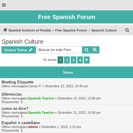
Free Spanish Forum
B
Spanish Institute of Puebla
Free Spanish Forum
Spanish Culture
u
Spanish Culture
s
Buscar
Búsqueda avanzad
Nuevo Tema
c
a
1
2
3
4
Siguiente
91 temas
r
Temas
Meeting Etiquette
Último mensajepor
James P.
«
Diciembre 15, 2023, 10:49 am
diferencias
Último mensajepor
Spanish Teacher
«
Diciembre 13, 2023, 12:06 pm
Respuestas:
1
como se dice?
Último mensajepor
Spanish Teacher
«
Diciembre 13, 2023, 10:58 am
Respuestas:
1
Español o castellano
Último mensajepor
admin
«
Diciembre 1, 2023, 1:14 pm
Respuestas:
1