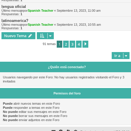
Respuestas:
1
lengua oficial
Último mensajepor
Spanish Teacher
«
Septiembre 13, 2023, 11:00 am
Respuestas:
1
latinoamerica?
Último mensajepor
Spanish Teacher
«
Septiembre 13, 2023, 10:55 am
Respuestas:
1
Nuevo Tema
1
2
3
4
Siguiente
91 temas
Ir a
¿Quién está conectado?
Usuarios navegando por este Foro: No hay usuarios registrados visitando el Foro y 3
invitados
Permisos del foro
Puede
abrir nuevos temas en este Foro
Puede
responder a temas en este Foro
No puede
editar sus mensajes en este Foro
No puede
borrar sus mensajes en este Foro
No puede
enviar adjuntos en este Foro