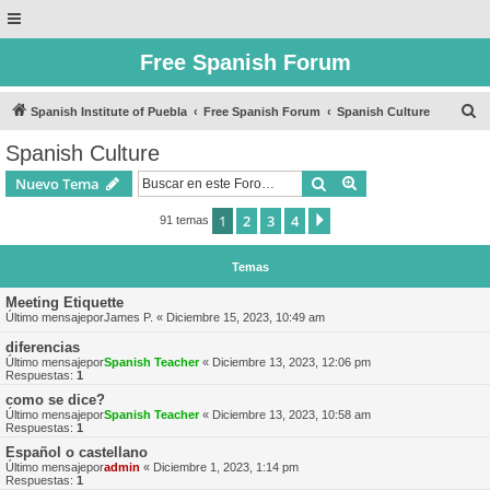
Free Spanish Forum
B
Spanish Institute of Puebla
Free Spanish Forum
Spanish Culture
u
Spanish Culture
s
Buscar
Búsqueda avanzad
Nuevo Tema
c
a
1
2
3
4
Siguiente
91 temas
r
Temas
Meeting Etiquette
Último mensajepor
James P.
«
Diciembre 15, 2023, 10:49 am
diferencias
Último mensajepor
Spanish Teacher
«
Diciembre 13, 2023, 12:06 pm
Respuestas:
1
como se dice?
Último mensajepor
Spanish Teacher
«
Diciembre 13, 2023, 10:58 am
Respuestas:
1
Español o castellano
Último mensajepor
admin
«
Diciembre 1, 2023, 1:14 pm
Respuestas:
1