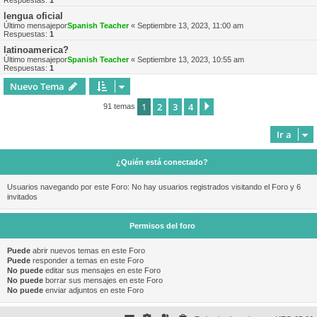
Respuestas:
1
lengua oficial
Último mensajepor
Spanish Teacher
«
Septiembre 13, 2023, 11:00 am
Respuestas:
1
latinoamerica?
Último mensajepor
Spanish Teacher
«
Septiembre 13, 2023, 10:55 am
Respuestas:
1
Nuevo Tema
1
2
3
4
Siguiente
91 temas
Ir a
¿Quién está conectado?
Usuarios navegando por este Foro: No hay usuarios registrados visitando el Foro y 6
invitados
Permisos del foro
Puede
abrir nuevos temas en este Foro
Puede
responder a temas en este Foro
No puede
editar sus mensajes en este Foro
No puede
borrar sus mensajes en este Foro
No puede
enviar adjuntos en este Foro