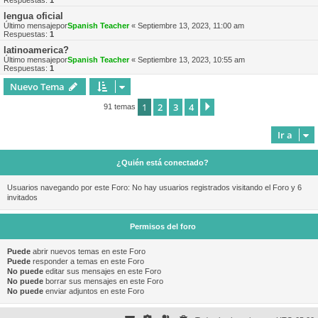
Respuestas:
1
lengua oficial
Último mensajepor
Spanish Teacher
«
Septiembre 13, 2023, 11:00 am
Respuestas:
1
latinoamerica?
Último mensajepor
Spanish Teacher
«
Septiembre 13, 2023, 10:55 am
Respuestas:
1
Nuevo Tema
1
2
3
4
Siguiente
91 temas
Ir a
¿Quién está conectado?
Usuarios navegando por este Foro: No hay usuarios registrados visitando el Foro y 6
invitados
Permisos del foro
Puede
abrir nuevos temas en este Foro
Puede
responder a temas en este Foro
No puede
editar sus mensajes en este Foro
No puede
borrar sus mensajes en este Foro
No puede
enviar adjuntos en este Foro