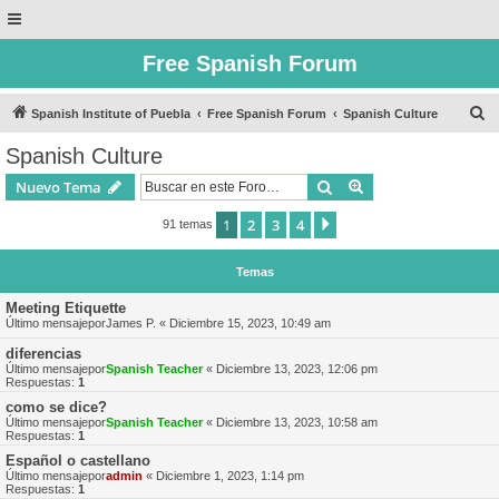
Free Spanish Forum
B
Spanish Institute of Puebla
Free Spanish Forum
Spanish Culture
u
Spanish Culture
s
Buscar
Búsqueda avanzad
Nuevo Tema
c
a
1
2
3
4
Siguiente
91 temas
r
Temas
Meeting Etiquette
Último mensajepor
James P.
«
Diciembre 15, 2023, 10:49 am
diferencias
Último mensajepor
Spanish Teacher
«
Diciembre 13, 2023, 12:06 pm
Respuestas:
1
como se dice?
Último mensajepor
Spanish Teacher
«
Diciembre 13, 2023, 10:58 am
Respuestas:
1
Español o castellano
Último mensajepor
admin
«
Diciembre 1, 2023, 1:14 pm
Respuestas:
1