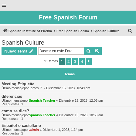
Free Spanish Forum
B
Spanish Institute of Puebla
Free Spanish Forum
Spanish Culture
u
Spanish Culture
s
Buscar
Búsqueda avanzad
Nuevo Tema
c
a
1
2
3
4
Siguiente
91 temas
r
Temas
Meeting Etiquette
Último mensajepor
James P.
«
Diciembre 15, 2023, 10:49 am
diferencias
Último mensajepor
Spanish Teacher
«
Diciembre 13, 2023, 12:06 pm
Respuestas:
1
como se dice?
Último mensajepor
Spanish Teacher
«
Diciembre 13, 2023, 10:58 am
Respuestas:
1
Español o castellano
Último mensajepor
admin
«
Diciembre 1, 2023, 1:14 pm
Respuestas:
1