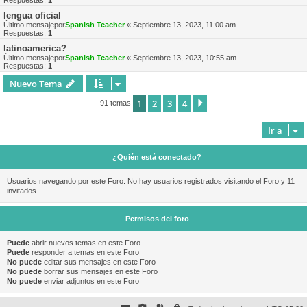
Respuestas:
1
lengua oficial
Último mensajepor
Spanish Teacher
«
Septiembre 13, 2023, 11:00 am
Respuestas:
1
latinoamerica?
Último mensajepor
Spanish Teacher
«
Septiembre 13, 2023, 10:55 am
Respuestas:
1
Nuevo Tema
1
2
3
4
Siguiente
91 temas
Ir a
¿Quién está conectado?
Usuarios navegando por este Foro: No hay usuarios registrados visitando el Foro y 11
invitados
Permisos del foro
Puede
abrir nuevos temas en este Foro
Puede
responder a temas en este Foro
No puede
editar sus mensajes en este Foro
No puede
borrar sus mensajes en este Foro
No puede
enviar adjuntos en este Foro