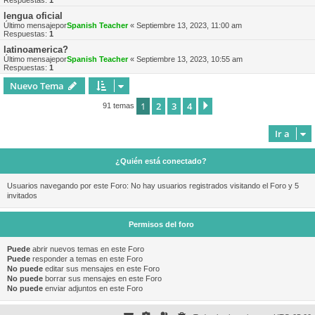
Respuestas:
1
lengua oficial
Último mensajepor
Spanish Teacher
«
Septiembre 13, 2023, 11:00 am
Respuestas:
1
latinoamerica?
Último mensajepor
Spanish Teacher
«
Septiembre 13, 2023, 10:55 am
Respuestas:
1
Nuevo Tema
1
2
3
4
Siguiente
91 temas
Ir a
¿Quién está conectado?
Usuarios navegando por este Foro: No hay usuarios registrados visitando el Foro y 5
invitados
Permisos del foro
Puede
abrir nuevos temas en este Foro
Puede
responder a temas en este Foro
No puede
editar sus mensajes en este Foro
No puede
borrar sus mensajes en este Foro
No puede
enviar adjuntos en este Foro