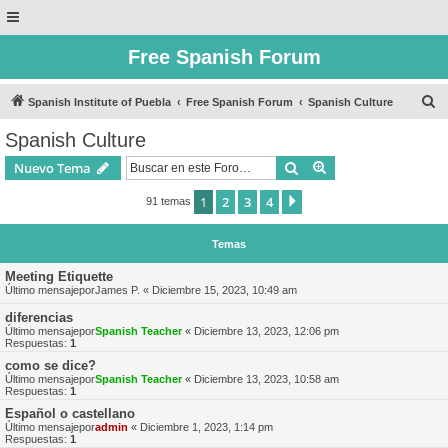
Free Spanish Forum
B
Spanish Institute of Puebla
Free Spanish Forum
Spanish Culture
u
Spanish Culture
s
Buscar
Búsqueda avanzad
Nuevo Tema
c
a
1
2
3
4
Siguiente
91 temas
r
Temas
Meeting Etiquette
Último mensajepor
James P.
«
Diciembre 15, 2023, 10:49 am
diferencias
Último mensajepor
Spanish Teacher
«
Diciembre 13, 2023, 12:06 pm
Respuestas:
1
como se dice?
Último mensajepor
Spanish Teacher
«
Diciembre 13, 2023, 10:58 am
Respuestas:
1
Español o castellano
Último mensajepor
admin
«
Diciembre 1, 2023, 1:14 pm
Respuestas:
1