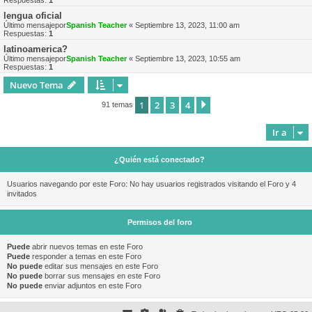
Respuestas:
1
lengua oficial
Último mensajepor
Spanish Teacher
«
Septiembre 13, 2023, 11:00 am
Respuestas:
1
latinoamerica?
Último mensajepor
Spanish Teacher
«
Septiembre 13, 2023, 10:55 am
Respuestas:
1
Nuevo Tema
1
2
3
4
Siguiente
91 temas
Ir a
¿Quién está conectado?
Usuarios navegando por este Foro: No hay usuarios registrados visitando el Foro y 4
invitados
Permisos del foro
Puede
abrir nuevos temas en este Foro
Puede
responder a temas en este Foro
No puede
editar sus mensajes en este Foro
No puede
borrar sus mensajes en este Foro
No puede
enviar adjuntos en este Foro