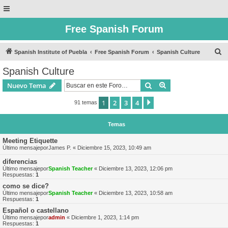
Free Spanish Forum
B
Spanish Institute of Puebla
Free Spanish Forum
Spanish Culture
u
Spanish Culture
s
Buscar
Búsqueda avanzad
Nuevo Tema
c
a
1
2
3
4
Siguiente
91 temas
r
Temas
Meeting Etiquette
Último mensajepor
James P.
«
Diciembre 15, 2023, 10:49 am
diferencias
Último mensajepor
Spanish Teacher
«
Diciembre 13, 2023, 12:06 pm
Respuestas:
1
como se dice?
Último mensajepor
Spanish Teacher
«
Diciembre 13, 2023, 10:58 am
Respuestas:
1
Español o castellano
Último mensajepor
admin
«
Diciembre 1, 2023, 1:14 pm
Respuestas:
1