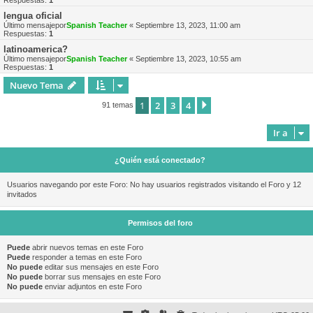
Respuestas:
1
lengua oficial
Último mensajepor
Spanish Teacher
«
Septiembre 13, 2023, 11:00 am
Respuestas:
1
latinoamerica?
Último mensajepor
Spanish Teacher
«
Septiembre 13, 2023, 10:55 am
Respuestas:
1
Nuevo Tema
1
2
3
4
Siguiente
91 temas
Ir a
¿Quién está conectado?
Usuarios navegando por este Foro: No hay usuarios registrados visitando el Foro y 12
invitados
Permisos del foro
Puede
abrir nuevos temas en este Foro
Puede
responder a temas en este Foro
No puede
editar sus mensajes en este Foro
No puede
borrar sus mensajes en este Foro
No puede
enviar adjuntos en este Foro