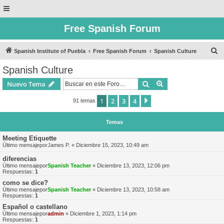
Free Spanish Forum
B
Spanish Institute of Puebla
Free Spanish Forum
Spanish Culture
u
Spanish Culture
s
Buscar
Búsqueda avanzad
Nuevo Tema
c
a
1
2
3
4
Siguiente
91 temas
r
Temas
Meeting Etiquette
Último mensajepor
James P.
«
Diciembre 15, 2023, 10:49 am
diferencias
Último mensajepor
Spanish Teacher
«
Diciembre 13, 2023, 12:06 pm
Respuestas:
1
como se dice?
Último mensajepor
Spanish Teacher
«
Diciembre 13, 2023, 10:58 am
Respuestas:
1
Español o castellano
Último mensajepor
admin
«
Diciembre 1, 2023, 1:14 pm
Respuestas:
1