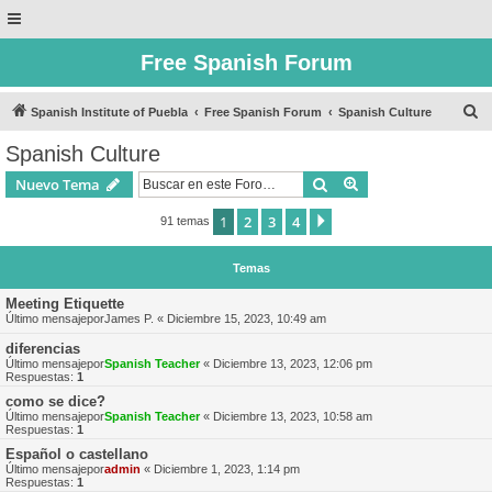
Free Spanish Forum
B
Spanish Institute of Puebla
Free Spanish Forum
Spanish Culture
u
Spanish Culture
s
Buscar
Búsqueda avanzad
Nuevo Tema
c
a
1
2
3
4
Siguiente
91 temas
r
Temas
Meeting Etiquette
Último mensajepor
James P.
«
Diciembre 15, 2023, 10:49 am
diferencias
Último mensajepor
Spanish Teacher
«
Diciembre 13, 2023, 12:06 pm
Respuestas:
1
como se dice?
Último mensajepor
Spanish Teacher
«
Diciembre 13, 2023, 10:58 am
Respuestas:
1
Español o castellano
Último mensajepor
admin
«
Diciembre 1, 2023, 1:14 pm
Respuestas:
1