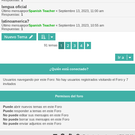
Respuestas:
1
lengua oficial
Último mensajepor
Spanish Teacher
«
Septiembre 13, 2023, 11:00 am
Respuestas:
1
latinoamerica?
Último mensajepor
Spanish Teacher
«
Septiembre 13, 2023, 10:55 am
Respuestas:
1
Nuevo Tema
1
2
3
4
Siguiente
91 temas
Ir a
¿Quién está conectado?
Usuarios navegando por este Foro: No hay usuarios registrados visitando el Foro y 7
invitados
Permisos del foro
Puede
abrir nuevos temas en este Foro
Puede
responder a temas en este Foro
No puede
editar sus mensajes en este Foro
No puede
borrar sus mensajes en este Foro
No puede
enviar adjuntos en este Foro