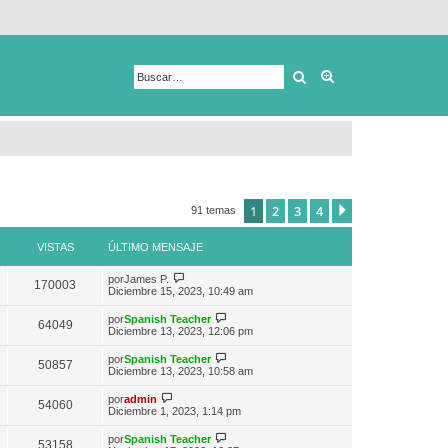
Buscar
Búsqueda avanza
1
2
3
4
Siguiente
91 temas
VISTAS
ÚLTIMO MENSAJE
V
por
James P.
170003
e
Diciembre 15, 2023, 10:49 am
r
ú
V
por
Spanish Teacher
64049
l
e
Diciembre 13, 2023, 12:06 pm
t
r
i
ú
V
por
Spanish Teacher
m
50857
l
e
Diciembre 13, 2023, 10:58 am
o
t
r
m
i
ú
V
e
por
admin
m
54060
l
e
n
Diciembre 1, 2023, 1:14 pm
o
t
r
s
m
i
ú
a
e
V
por
Spanish Teacher
m
53158
l
j