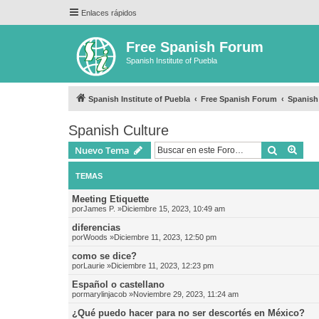
Enlaces rápidos
Free Spanish Forum
Spanish Institute of Puebla
Spanish Institute of Puebla
Free Spanish Forum
Spanish
Spanish Culture
Buscar
Bús
Nuevo Tema
TEMAS
Meeting Etiquette
por
James P.
»Diciembre 15, 2023, 10:49 am
diferencias
por
Woods
»Diciembre 11, 2023, 12:50 pm
como se dice?
por
Laurie
»Diciembre 11, 2023, 12:23 pm
Español o castellano
por
marylinjacob
»Noviembre 29, 2023, 11:24 am
¿Qué puedo hacer para no ser descortés en México?