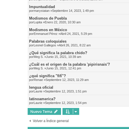
Impuntualidad
por
marystatan
»Septiembre 14, 2023, 1:49 pm
Modismos de Puebla
por
Lupita
»Enero 22, 2020, 10:30 am
Modismos en México
por
Emmanuel Pérez
»Abril 24, 2021, 5:29 pm
Palabras coloquiales
por
Leonel Gallegos
»Abril 26, 2021, 8:22 am
¿Qué significa la palabra chido?
por
Meg S.
»Junio 15, 2021, 10:39 am
¿Cuál es el origen de la palabra 'pipirisnais'?
por
Meg S.
»Junio 15, 2021, 12:41 pm
¿qué significa "fifí"?
por
Renae
»Septiembre 12, 2023, 11:29 am
lengua oficial
por
Laurie
»Septiembre 12, 2023, 1:51 pm
latinoamerica?
por
Laurie
»Septiembre 12, 2023, 1:54 pm
Nuevo Tema
Volver a Índice general