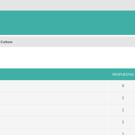
 Culture
queda avanzada
RESPUESTAS
0
1
1
1
1