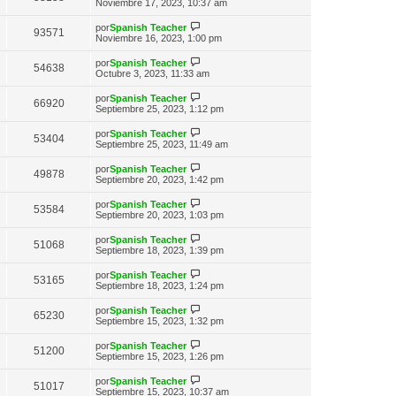
n
e
Noviembre 17, 2023, 10:37 am
o
t
e
s
r
m
i
a
ú
e
V
por
Spanish Teacher
m
93571
j
l
n
e
Noviembre 16, 2023, 1:00 pm
o
e
t
s
r
m
i
a
ú
e
V
por
Spanish Teacher
m
54638
j
l
n
e
Octubre 3, 2023, 11:33 am
o
e
t
s
r
m
i
a
ú
e
V
por
Spanish Teacher
m
66920
j
l
n
e
Septiembre 25, 2023, 1:12 pm
o
e
t
s
r
m
i
a
ú
e
V
por
Spanish Teacher
m
53404
j
l
n
e
Septiembre 25, 2023, 11:49 am
o
e
t
s
r
m
i
a
ú
e
V
por
Spanish Teacher
m
49878
j
l
n
e
Septiembre 20, 2023, 1:42 pm
o
e
t
s
r
m
i
a
ú
e
V
por
Spanish Teacher
m
53584
j
l
n
e
Septiembre 20, 2023, 1:03 pm
o
e
t
s
r
m
i
a
ú
e
V
por
Spanish Teacher
m
51068
j
l
n
e
Septiembre 18, 2023, 1:39 pm
o
e
t
s
r
m
i
a
ú
e
V
por
Spanish Teacher
m
53165
j
l
n
e
Septiembre 18, 2023, 1:24 pm
o
e
t
s
r
m
i
a
ú
e
V
por
Spanish Teacher
m
65230
j
l
n
e
Septiembre 15, 2023, 1:32 pm
o
e
t
s
r
m
i
a
ú
e
V
por
Spanish Teacher
m
51200
j
l
n
e
Septiembre 15, 2023, 1:26 pm
o
e
t
s
r
m
i
a
ú
e
V
por
Spanish Teacher
m
51017
j
l
n
e
Septiembre 15, 2023, 10:37 am
o