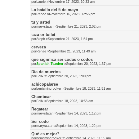
por
Laurie
»Noviembre 17, 2023, 10:33 am
La batalla del 5 de mayo
por
Renae
»Noviembre 16, 2023, 12:55 pm
tu y usted
por
marystatan
»Septiembre 21, 2023, 2:02 pm
taza or toilet
por
Steph
»Septiembre 21, 2023, 1:54 pm
cerveza
por
Renae
»Septiembre 21, 2023, 11:49 am
que significa ser codas o codos
por
Spanish Teacher
»Septiembre 20, 2023, 1:37 pm
Dia de muertos
por
Felix
»Septiembre 20, 2023, 1:00 pm
achicopalarse
por
benjamincrocker
»Septiembre 18, 2023, 11:51 am
Chambear
por
Felix
»Septiembre 18, 2023, 10:53 am
Regatear
por
marystatan
»Septiembre 14, 2023, 1:12 pm
Ser codo
por
marystatan
»Septiembre 14, 2023, 1:22 pm
Qué es mejor?
por
benjamincrocker
»Septiembre 14, 2023, 11:55 am