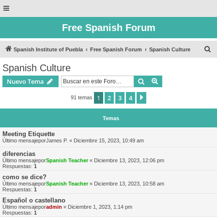
Free Spanish Forum
B
Spanish Institute of Puebla
Free Spanish Forum
Spanish Culture
u
Spanish Culture
s
Buscar
Búsqueda avanzad
Nuevo Tema
c
a
1
2
3
4
Siguiente
91 temas
r
Temas
Meeting Etiquette
Último mensajepor
James P.
«
Diciembre 15, 2023, 10:49 am
diferencias
Último mensajepor
Spanish Teacher
«
Diciembre 13, 2023, 12:06 pm
Respuestas:
1
como se dice?
Último mensajepor
Spanish Teacher
«
Diciembre 13, 2023, 10:58 am
Respuestas:
1
Español o castellano
Último mensajepor
admin
«
Diciembre 1, 2023, 1:14 pm
Respuestas:
1