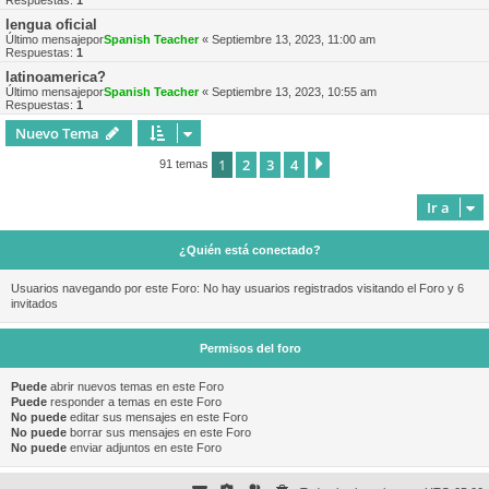
Respuestas:
1
lengua oficial
Último mensajepor
Spanish Teacher
«
Septiembre 13, 2023, 11:00 am
Respuestas:
1
latinoamerica?
Último mensajepor
Spanish Teacher
«
Septiembre 13, 2023, 10:55 am
Respuestas:
1
Nuevo Tema
1
2
3
4
Siguiente
91 temas
Ir a
¿Quién está conectado?
Usuarios navegando por este Foro: No hay usuarios registrados visitando el Foro y 6
invitados
Permisos del foro
Puede
abrir nuevos temas en este Foro
Puede
responder a temas en este Foro
No puede
editar sus mensajes en este Foro
No puede
borrar sus mensajes en este Foro
No puede
enviar adjuntos en este Foro