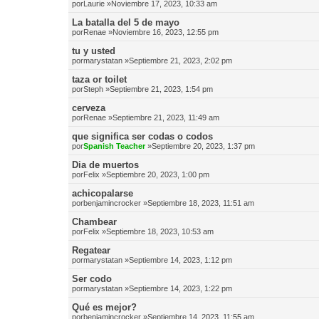
por
Laurie
»Noviembre 17, 2023, 10:33 am
La batalla del 5 de mayo
por
Renae
»Noviembre 16, 2023, 12:55 pm
tu y usted
por
marystatan
»Septiembre 21, 2023, 2:02 pm
taza or toilet
por
Steph
»Septiembre 21, 2023, 1:54 pm
cerveza
por
Renae
»Septiembre 21, 2023, 11:49 am
que significa ser codas o codos
por
Spanish Teacher
»Septiembre 20, 2023, 1:37 pm
Dia de muertos
por
Felix
»Septiembre 20, 2023, 1:00 pm
achicopalarse
por
benjamincrocker
»Septiembre 18, 2023, 11:51 am
Chambear
por
Felix
»Septiembre 18, 2023, 10:53 am
Regatear
por
marystatan
»Septiembre 14, 2023, 1:12 pm
Ser codo
por
marystatan
»Septiembre 14, 2023, 1:22 pm
Qué es mejor?
por
benjamincrocker
»Septiembre 14, 2023, 11:55 am