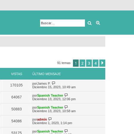
Buscar
Búsqueda avanza
1
2
3
4
Siguiente
91 temas
VISTAS
ÚLTIMO MENSAJE
V
por
James P.
170105
e
Diciembre 15, 2023, 10:49 am
r
ú
V
por
Spanish Teacher
64067
l
e
Diciembre 13, 2023, 12:06 pm
t
r
i
ú
V
por
Spanish Teacher
m
50883
l
e
Diciembre 13, 2023, 10:58 am
o
t
r
m
i
ú
V
e
por
admin
m
54086
l
e
n
Diciembre 1, 2023, 1:14 pm
o
t
r
s
m
i
ú
a
e
V
por
Spanish Teacher
m
53175
l
j