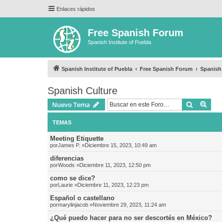
Enlaces rápidos
Free Spanish Forum
Spanish Institute of Puebla
Spanish Institute of Puebla
Free Spanish Forum
Spanish
Spanish Culture
Buscar
Bús
Nuevo Tema
TEMAS
Meeting Etiquette
por
James P.
»Diciembre 15, 2023, 10:49 am
diferencias
por
Woods
»Diciembre 11, 2023, 12:50 pm
como se dice?
por
Laurie
»Diciembre 11, 2023, 12:23 pm
Español o castellano
por
marylinjacob
»Noviembre 29, 2023, 11:24 am
¿Qué puedo hacer para no ser descortés en México?