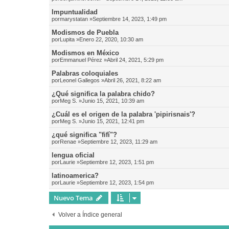
Impuntualidad
por
marystatan
»Septiembre 14, 2023, 1:49 pm
Modismos de Puebla
por
Lupita
»Enero 22, 2020, 10:30 am
Modismos en México
por
Emmanuel Pérez
»Abril 24, 2021, 5:29 pm
Palabras coloquiales
por
Leonel Gallegos
»Abril 26, 2021, 8:22 am
¿Qué significa la palabra chido?
por
Meg S.
»Junio 15, 2021, 10:39 am
¿Cuál es el origen de la palabra 'pipirisnais'?
por
Meg S.
»Junio 15, 2021, 12:41 pm
¿qué significa "fifí"?
por
Renae
»Septiembre 12, 2023, 11:29 am
lengua oficial
por
Laurie
»Septiembre 12, 2023, 1:51 pm
latinoamerica?
por
Laurie
»Septiembre 12, 2023, 1:54 pm
Nuevo Tema
Volver a Índice general