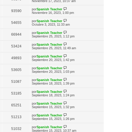
n
e
Noviembre 17, 2023, 10:37 am
o
t
e
s
r
m
i
a
ú
e
V
por
Spanish Teacher
m
93590
j
l
n
e
Noviembre 16, 2023, 1:00 pm
o
e
t
s
r
m
i
a
ú
e
V
por
Spanish Teacher
m
54655
j
l
n
e
Octubre 3, 2023, 11:33 am
o
e
t
s
r
m
i
a
ú
e
V
por
Spanish Teacher
m
66944
j
l
n
e
Septiembre 25, 2023, 1:12 pm
o
e
t
s
r
m
i
a
ú
e
V
por
Spanish Teacher
m
53424
j
l
n
e
Septiembre 25, 2023, 11:49 am
o
e
t
s
r
m
i
a
ú
e
V
por
Spanish Teacher
m
49893
j
l
n
e
Septiembre 20, 2023, 1:42 pm
o
e
t
s
r
m
i
a
ú
e
V
por
Spanish Teacher
m
53605
j
l
n
e
Septiembre 20, 2023, 1:03 pm
o
e
t
s
r
m
i
a
ú
e
V
por
Spanish Teacher
m
51087
j
l
n
e
Septiembre 18, 2023, 1:39 pm
o
e
t
s
r
m
i
a
ú
e
V
por
Spanish Teacher
m
53185
j
l
n
e
Septiembre 18, 2023, 1:24 pm
o
e
t
s
r
m
i
a
ú
e
V
por
Spanish Teacher
m
65251
j
l
n
e
Septiembre 15, 2023, 1:32 pm
o
e
t
s
r
m
i
a
ú
e
V
por
Spanish Teacher
m
51213
j
l
n
e
Septiembre 15, 2023, 1:26 pm
o
e
t
s
r
m
i
a
ú
e
V
por
Spanish Teacher
m
51032
j
l
n
e
Septiembre 15, 2023, 10:37 am
o