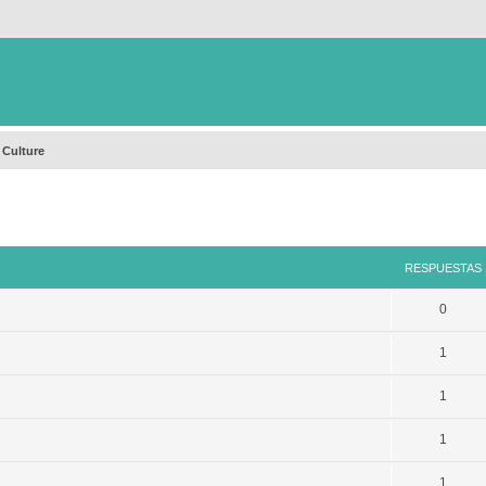
 Culture
queda avanzada
RESPUESTAS
0
1
1
1
1