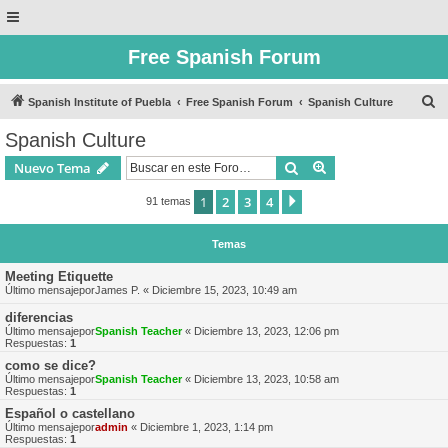
Free Spanish Forum
B
Spanish Institute of Puebla
Free Spanish Forum
Spanish Culture
u
Spanish Culture
s
Buscar
Búsqueda avanzad
Nuevo Tema
c
a
1
2
3
4
Siguiente
91 temas
r
Temas
Meeting Etiquette
Último mensajepor
James P.
«
Diciembre 15, 2023, 10:49 am
diferencias
Último mensajepor
Spanish Teacher
«
Diciembre 13, 2023, 12:06 pm
Respuestas:
1
como se dice?
Último mensajepor
Spanish Teacher
«
Diciembre 13, 2023, 10:58 am
Respuestas:
1
Español o castellano
Último mensajepor
admin
«
Diciembre 1, 2023, 1:14 pm
Respuestas:
1