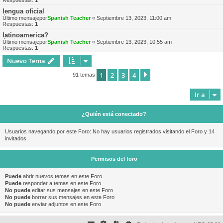
Respuestas:
1
lengua oficial
Último mensajepor
Spanish Teacher
«
Septiembre 13, 2023, 11:00 am
Respuestas:
1
latinoamerica?
Último mensajepor
Spanish Teacher
«
Septiembre 13, 2023, 10:55 am
Respuestas:
1
Nuevo Tema
1
2
3
4
Siguiente
91 temas
Ir a
¿Quién está conectado?
Usuarios navegando por este Foro: No hay usuarios registrados visitando el Foro y 14
invitados
Permisos del foro
Puede
abrir nuevos temas en este Foro
Puede
responder a temas en este Foro
No puede
editar sus mensajes en este Foro
No puede
borrar sus mensajes en este Foro
No puede
enviar adjuntos en este Foro