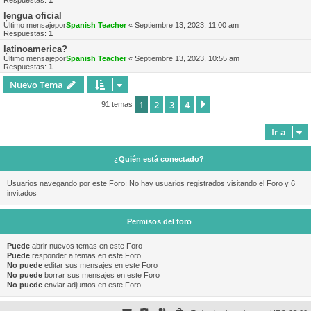
Respuestas:
1
lengua oficial
Último mensajepor
Spanish Teacher
«
Septiembre 13, 2023, 11:00 am
Respuestas:
1
latinoamerica?
Último mensajepor
Spanish Teacher
«
Septiembre 13, 2023, 10:55 am
Respuestas:
1
Nuevo Tema
1
2
3
4
Siguiente
91 temas
Ir a
¿Quién está conectado?
Usuarios navegando por este Foro: No hay usuarios registrados visitando el Foro y 6
invitados
Permisos del foro
Puede
abrir nuevos temas en este Foro
Puede
responder a temas en este Foro
No puede
editar sus mensajes en este Foro
No puede
borrar sus mensajes en este Foro
No puede
enviar adjuntos en este Foro