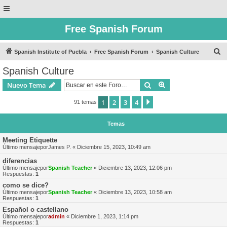
Free Spanish Forum
B
Spanish Institute of Puebla
Free Spanish Forum
Spanish Culture
u
Spanish Culture
s
Buscar
Búsqueda avanzad
Nuevo Tema
c
a
1
2
3
4
Siguiente
91 temas
r
Temas
Meeting Etiquette
Último mensajepor
James P.
«
Diciembre 15, 2023, 10:49 am
diferencias
Último mensajepor
Spanish Teacher
«
Diciembre 13, 2023, 12:06 pm
Respuestas:
1
como se dice?
Último mensajepor
Spanish Teacher
«
Diciembre 13, 2023, 10:58 am
Respuestas:
1
Español o castellano
Último mensajepor
admin
«
Diciembre 1, 2023, 1:14 pm
Respuestas:
1