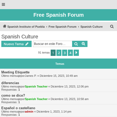
Free Spanish Forum
B
Spanish Institute of Puebla
Free Spanish Forum
Spanish Culture
u
Spanish Culture
s
Buscar
Búsqueda avanzad
Nuevo Tema
c
a
1
2
3
4
Siguiente
91 temas
r
Temas
Meeting Etiquette
Último mensajepor
James P.
«
Diciembre 15, 2023, 10:49 am
diferencias
Último mensajepor
Spanish Teacher
«
Diciembre 13, 2023, 12:06 pm
Respuestas:
1
como se dice?
Último mensajepor
Spanish Teacher
«
Diciembre 13, 2023, 10:58 am
Respuestas:
1
Español o castellano
Último mensajepor
admin
«
Diciembre 1, 2023, 1:14 pm
Respuestas:
1