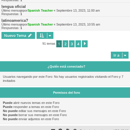
Respuestas:
1
lengua oficial
Último mensajepor
Spanish Teacher
«
Septiembre 13, 2023, 11:00 am
Respuestas:
1
latinoamerica?
Último mensajepor
Spanish Teacher
«
Septiembre 13, 2023, 10:55 am
Respuestas:
1
Nuevo Tema
1
2
3
4
Siguiente
91 temas
Ir a
¿Quién está conectado?
Usuarios navegando por este Foro: No hay usuarios registrados visitando el Foro y 7
invitados
Permisos del foro
Puede
abrir nuevos temas en este Foro
Puede
responder a temas en este Foro
No puede
editar sus mensajes en este Foro
No puede
borrar sus mensajes en este Foro
No puede
enviar adjuntos en este Foro