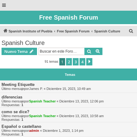
Free Spanish Forum
B
Spanish Institute of Puebla
Free Spanish Forum
Spanish Culture
u
Spanish Culture
s
Buscar
Búsqueda avanzad
Nuevo Tema
c
a
1
2
3
4
Siguiente
91 temas
r
Temas
Meeting Etiquette
Último mensajepor
James P.
«
Diciembre 15, 2023, 10:49 am
diferencias
Último mensajepor
Spanish Teacher
«
Diciembre 13, 2023, 12:06 pm
Respuestas:
1
como se dice?
Último mensajepor
Spanish Teacher
«
Diciembre 13, 2023, 10:58 am
Respuestas:
1
Español o castellano
Último mensajepor
admin
«
Diciembre 1, 2023, 1:14 pm
Respuestas:
1