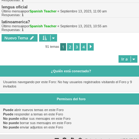
Respuestas:
1
lengua oficial
Último mensajepor
Spanish Teacher
«
Septiembre 13, 2023, 11:00 am
Respuestas:
1
latinoamerica?
Último mensajepor
Spanish Teacher
«
Septiembre 13, 2023, 10:55 am
Respuestas:
1
Nuevo Tema
1
2
3
4
Siguiente
91 temas
Ir a
¿Quién está conectado?
Usuarios navegando por este Foro: No hay usuarios registrados visitando el Foro y 9
invitados
Permisos del foro
Puede
abrir nuevos temas en este Foro
Puede
responder a temas en este Foro
No puede
editar sus mensajes en este Foro
No puede
borrar sus mensajes en este Foro
No puede
enviar adjuntos en este Foro