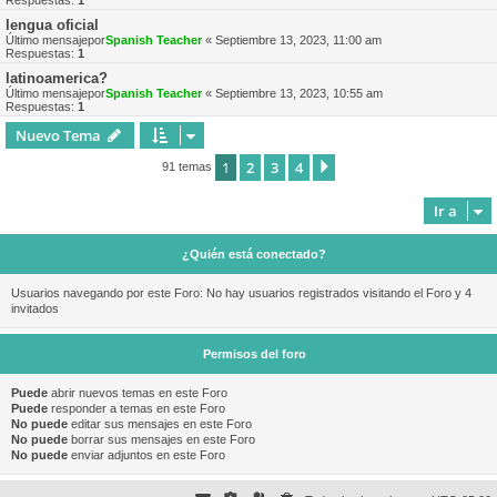
Respuestas:
1
lengua oficial
Último mensajepor
Spanish Teacher
«
Septiembre 13, 2023, 11:00 am
Respuestas:
1
latinoamerica?
Último mensajepor
Spanish Teacher
«
Septiembre 13, 2023, 10:55 am
Respuestas:
1
Nuevo Tema
1
2
3
4
Siguiente
91 temas
Ir a
¿Quién está conectado?
Usuarios navegando por este Foro: No hay usuarios registrados visitando el Foro y 4
invitados
Permisos del foro
Puede
abrir nuevos temas en este Foro
Puede
responder a temas en este Foro
No puede
editar sus mensajes en este Foro
No puede
borrar sus mensajes en este Foro
No puede
enviar adjuntos en este Foro