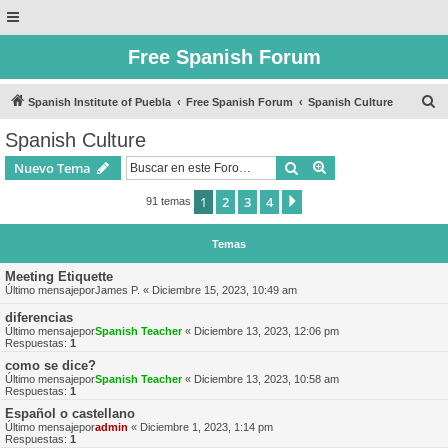
Free Spanish Forum
B
Spanish Institute of Puebla
Free Spanish Forum
Spanish Culture
u
Spanish Culture
s
Buscar
Búsqueda avanzad
Nuevo Tema
c
a
1
2
3
4
Siguiente
91 temas
r
Temas
Meeting Etiquette
Último mensajepor
James P.
«
Diciembre 15, 2023, 10:49 am
diferencias
Último mensajepor
Spanish Teacher
«
Diciembre 13, 2023, 12:06 pm
Respuestas:
1
como se dice?
Último mensajepor
Spanish Teacher
«
Diciembre 13, 2023, 10:58 am
Respuestas:
1
Español o castellano
Último mensajepor
admin
«
Diciembre 1, 2023, 1:14 pm
Respuestas:
1