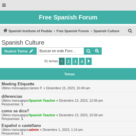
Free Spanish Forum
B
Spanish Institute of Puebla
Free Spanish Forum
Spanish Culture
u
Spanish Culture
s
Buscar
Búsqueda avanzad
Nuevo Tema
c
a
1
2
3
4
Siguiente
91 temas
r
Temas
Meeting Etiquette
Último mensajepor
James P.
«
Diciembre 15, 2023, 10:49 am
diferencias
Último mensajepor
Spanish Teacher
«
Diciembre 13, 2023, 12:06 pm
Respuestas:
1
como se dice?
Último mensajepor
Spanish Teacher
«
Diciembre 13, 2023, 10:58 am
Respuestas:
1
Español o castellano
Último mensajepor
admin
«
Diciembre 1, 2023, 1:14 pm
Respuestas:
1