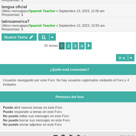
Respuestas:
1
lengua oficial
Último mensajepor
Spanish Teacher
«
Septiembre 13, 2023, 11:00 am
Respuestas:
1
latinoamerica?
Último mensajepor
Spanish Teacher
«
Septiembre 13, 2023, 10:55 am
Respuestas:
1
Nuevo Tema
1
2
3
4
Siguiente
91 temas
Ir a
¿Quién está conectado?
Usuarios navegando por este Foro: No hay usuarios registrados visitando el Foro y 4
invitados
Permisos del foro
Puede
abrir nuevos temas en este Foro
Puede
responder a temas en este Foro
No puede
editar sus mensajes en este Foro
No puede
borrar sus mensajes en este Foro
No puede
enviar adjuntos en este Foro