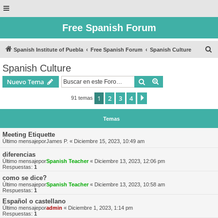
Free Spanish Forum
B
Spanish Institute of Puebla
Free Spanish Forum
Spanish Culture
u
Spanish Culture
s
Buscar
Búsqueda avanzad
Nuevo Tema
c
a
1
2
3
4
Siguiente
91 temas
r
Temas
Meeting Etiquette
Último mensajepor
James P.
«
Diciembre 15, 2023, 10:49 am
diferencias
Último mensajepor
Spanish Teacher
«
Diciembre 13, 2023, 12:06 pm
Respuestas:
1
como se dice?
Último mensajepor
Spanish Teacher
«
Diciembre 13, 2023, 10:58 am
Respuestas:
1
Español o castellano
Último mensajepor
admin
«
Diciembre 1, 2023, 1:14 pm
Respuestas:
1