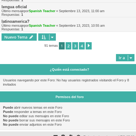
Respuestas:
1
lengua oficial
Último mensajepor
Spanish Teacher
«
Septiembre 13, 2023, 11:00 am
Respuestas:
1
latinoamerica?
Último mensajepor
Spanish Teacher
«
Septiembre 13, 2023, 10:55 am
Respuestas:
1
Nuevo Tema
1
2
3
4
Siguiente
91 temas
Ir a
¿Quién está conectado?
Usuarios navegando por este Foro: No hay usuarios registrados visitando el Foro y 8
invitados
Permisos del foro
Puede
abrir nuevos temas en este Foro
Puede
responder a temas en este Foro
No puede
editar sus mensajes en este Foro
No puede
borrar sus mensajes en este Foro
No puede
enviar adjuntos en este Foro