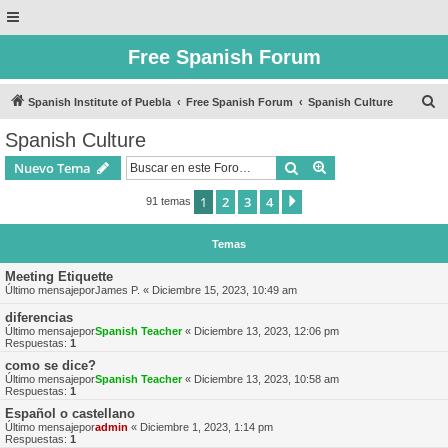
Free Spanish Forum
B
Spanish Institute of Puebla
Free Spanish Forum
Spanish Culture
u
Spanish Culture
s
Buscar
Búsqueda avanzad
Nuevo Tema
c
a
1
2
3
4
Siguiente
91 temas
r
Temas
Meeting Etiquette
Último mensajepor
James P.
«
Diciembre 15, 2023, 10:49 am
diferencias
Último mensajepor
Spanish Teacher
«
Diciembre 13, 2023, 12:06 pm
Respuestas:
1
como se dice?
Último mensajepor
Spanish Teacher
«
Diciembre 13, 2023, 10:58 am
Respuestas:
1
Español o castellano
Último mensajepor
admin
«
Diciembre 1, 2023, 1:14 pm
Respuestas:
1