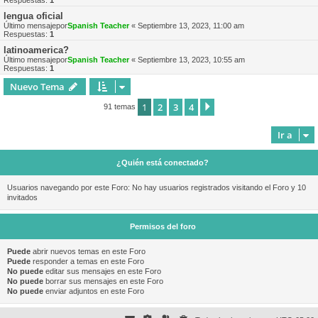
Respuestas:
1
lengua oficial
Último mensajepor
Spanish Teacher
«
Septiembre 13, 2023, 11:00 am
Respuestas:
1
latinoamerica?
Último mensajepor
Spanish Teacher
«
Septiembre 13, 2023, 10:55 am
Respuestas:
1
Nuevo Tema
1
2
3
4
Siguiente
91 temas
Ir a
¿Quién está conectado?
Usuarios navegando por este Foro: No hay usuarios registrados visitando el Foro y 10
invitados
Permisos del foro
Puede
abrir nuevos temas en este Foro
Puede
responder a temas en este Foro
No puede
editar sus mensajes en este Foro
No puede
borrar sus mensajes en este Foro
No puede
enviar adjuntos en este Foro