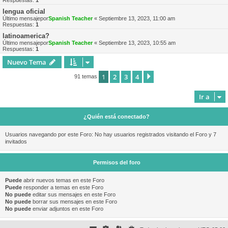
Respuestas:
1
lengua oficial
Último mensajepor
Spanish Teacher
«
Septiembre 13, 2023, 11:00 am
Respuestas:
1
latinoamerica?
Último mensajepor
Spanish Teacher
«
Septiembre 13, 2023, 10:55 am
Respuestas:
1
Nuevo Tema
1
2
3
4
Siguiente
91 temas
Ir a
¿Quién está conectado?
Usuarios navegando por este Foro: No hay usuarios registrados visitando el Foro y 7
invitados
Permisos del foro
Puede
abrir nuevos temas en este Foro
Puede
responder a temas en este Foro
No puede
editar sus mensajes en este Foro
No puede
borrar sus mensajes en este Foro
No puede
enviar adjuntos en este Foro