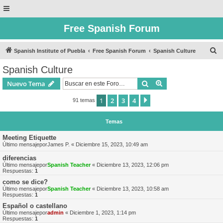
Free Spanish Forum
B
Spanish Institute of Puebla
Free Spanish Forum
Spanish Culture
u
Spanish Culture
s
Buscar
Búsqueda avanzad
Nuevo Tema
c
a
1
2
3
4
Siguiente
91 temas
r
Temas
Meeting Etiquette
Último mensajepor
James P.
«
Diciembre 15, 2023, 10:49 am
diferencias
Último mensajepor
Spanish Teacher
«
Diciembre 13, 2023, 12:06 pm
Respuestas:
1
como se dice?
Último mensajepor
Spanish Teacher
«
Diciembre 13, 2023, 10:58 am
Respuestas:
1
Español o castellano
Último mensajepor
admin
«
Diciembre 1, 2023, 1:14 pm
Respuestas:
1