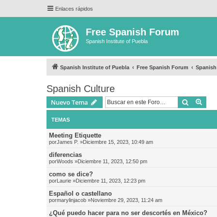
Enlaces rápidos
Free Spanish Forum
Spanish Institute of Puebla
Spanish Institute of Puebla
Free Spanish Forum
Spanish
Spanish Culture
Buscar
Bús
Nuevo Tema
TEMAS
Meeting Etiquette
por
James P.
»Diciembre 15, 2023, 10:49 am
diferencias
por
Woods
»Diciembre 11, 2023, 12:50 pm
como se dice?
por
Laurie
»Diciembre 11, 2023, 12:23 pm
Español o castellano
por
marylinjacob
»Noviembre 29, 2023, 11:24 am
¿Qué puedo hacer para no ser descortés en México?