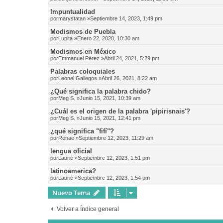
Impuntualidad
por
marystatan
»Septiembre 14, 2023, 1:49 pm
Modismos de Puebla
por
Lupita
»Enero 22, 2020, 10:30 am
Modismos en México
por
Emmanuel Pérez
»Abril 24, 2021, 5:29 pm
Palabras coloquiales
por
Leonel Gallegos
»Abril 26, 2021, 8:22 am
¿Qué significa la palabra chido?
por
Meg S.
»Junio 15, 2021, 10:39 am
¿Cuál es el origen de la palabra 'pipirisnais'?
por
Meg S.
»Junio 15, 2021, 12:41 pm
¿qué significa "fifí"?
por
Renae
»Septiembre 12, 2023, 11:29 am
lengua oficial
por
Laurie
»Septiembre 12, 2023, 1:51 pm
latinoamerica?
por
Laurie
»Septiembre 12, 2023, 1:54 pm
Nuevo Tema
Volver a Índice general