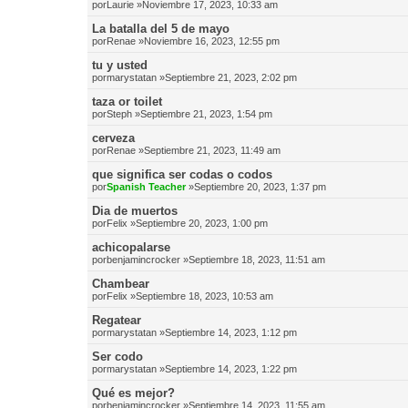
por
Laurie
»Noviembre 17, 2023, 10:33 am
La batalla del 5 de mayo
por
Renae
»Noviembre 16, 2023, 12:55 pm
tu y usted
por
marystatan
»Septiembre 21, 2023, 2:02 pm
taza or toilet
por
Steph
»Septiembre 21, 2023, 1:54 pm
cerveza
por
Renae
»Septiembre 21, 2023, 11:49 am
que significa ser codas o codos
por
Spanish Teacher
»Septiembre 20, 2023, 1:37 pm
Dia de muertos
por
Felix
»Septiembre 20, 2023, 1:00 pm
achicopalarse
por
benjamincrocker
»Septiembre 18, 2023, 11:51 am
Chambear
por
Felix
»Septiembre 18, 2023, 10:53 am
Regatear
por
marystatan
»Septiembre 14, 2023, 1:12 pm
Ser codo
por
marystatan
»Septiembre 14, 2023, 1:22 pm
Qué es mejor?
por
benjamincrocker
»Septiembre 14, 2023, 11:55 am