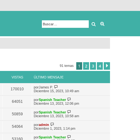
Buscar
Búsqueda avanza
1
2
3
4
Siguiente
91 temas
VISTAS
ÚLTIMO MENSAJE
V
por
James P.
170010
e
Diciembre 15, 2023, 10:49 am
r
ú
V
por
Spanish Teacher
64051
l
e
Diciembre 13, 2023, 12:06 pm
t
r
i
ú
V
por
Spanish Teacher
m
50859
l
e
Diciembre 13, 2023, 10:58 am
o
t
r
m
i
ú
V
e
por
admin
m
54064
l
e
n
Diciembre 1, 2023, 1:14 pm
o
t
r
s
m
i
ú
a
e
V
por
Spanish Teacher
m
53160
l
j