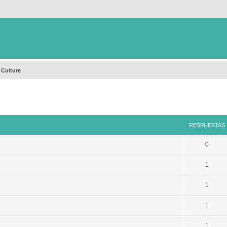
 Culture
queda avanzada
RESPUESTAS
0
1
1
1
1