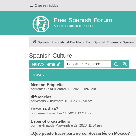
Enlaces rápidos
Free Spanish Forum
Spanish Institute of Puebla
Spanish Institute of Puebla
Free Spanish Forum
Spanish
Spanish Culture
Buscar
Bús
Nuevo Tema
TEMAS
Meeting Etiquette
por
James P.
»Diciembre 15, 2023, 10:49 am
diferencias
por
Woods
»Diciembre 11, 2023, 12:50 pm
como se dice?
por
Laurie
»Diciembre 11, 2023, 12:23 pm
Español o castellano
por
marylinjacob
»Noviembre 29, 2023, 11:24 am
¿Qué puedo hacer para no ser descortés en México?