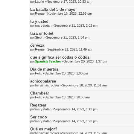
por
Laurie
»Noviembre 17, 2023, 10:33 am
La batalla del 5 de mayo
por
Renae
»Noviembre 16, 2023, 12:55 pm
tu y usted
por
marystatan
»Septiembre 21, 2023, 2:02 pm
taza or toilet
por
Steph
»Septiembre 21, 2023, 1:54 pm
cerveza
por
Renae
»Septiembre 21, 2023, 11:49 am
que significa ser codas o codos
por
Spanish Teacher
»Septiembre 20, 2023, 1:37 pm
Dia de muertos
por
Felix
»Septiembre 20, 2023, 1:00 pm
achicopalarse
por
benjamincrocker
»Septiembre 18, 2023, 11:51 am
Chambear
por
Felix
»Septiembre 18, 2023, 10:53 am
Regatear
por
marystatan
»Septiembre 14, 2023, 1:12 pm
Ser codo
por
marystatan
»Septiembre 14, 2023, 1:22 pm
Qué es mejor?
por
benjamincrocker
»Septiembre 14, 2023, 11:55 am