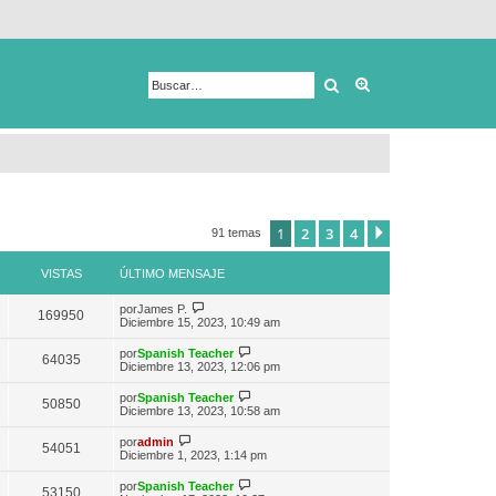
Buscar
Búsqueda avanza
1
2
3
4
Siguiente
91 temas
VISTAS
ÚLTIMO MENSAJE
V
por
James P.
169950
e
Diciembre 15, 2023, 10:49 am
r
ú
V
por
Spanish Teacher
64035
l
e
Diciembre 13, 2023, 12:06 pm
t
r
i
ú
V
por
Spanish Teacher
m
50850
l
e
Diciembre 13, 2023, 10:58 am
o
t
r
m
i
ú
V
e
por
admin
m
54051
l
e
n
Diciembre 1, 2023, 1:14 pm
o
t
r
s
m
i
ú
a
e
V
por
Spanish Teacher
m
53150
l
j