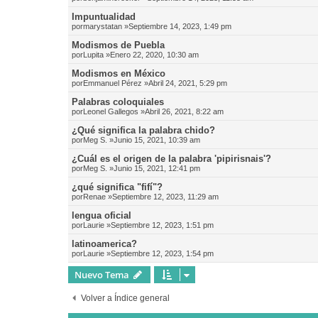
Impuntualidad
por
marystatan
»Septiembre 14, 2023, 1:49 pm
Modismos de Puebla
por
Lupita
»Enero 22, 2020, 10:30 am
Modismos en México
por
Emmanuel Pérez
»Abril 24, 2021, 5:29 pm
Palabras coloquiales
por
Leonel Gallegos
»Abril 26, 2021, 8:22 am
¿Qué significa la palabra chido?
por
Meg S.
»Junio 15, 2021, 10:39 am
¿Cuál es el origen de la palabra 'pipirisnais'?
por
Meg S.
»Junio 15, 2021, 12:41 pm
¿qué significa "fifí"?
por
Renae
»Septiembre 12, 2023, 11:29 am
lengua oficial
por
Laurie
»Septiembre 12, 2023, 1:51 pm
latinoamerica?
por
Laurie
»Septiembre 12, 2023, 1:54 pm
Nuevo Tema
Volver a Índice general