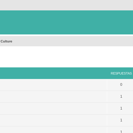
 Culture
queda avanzada
RESPUESTAS
0
1
1
1
1