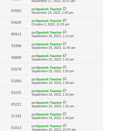
n
e
Noviembre 17, 2023, 10:37 am
o
t
e
s
r
m
i
a
ú
e
V
por
Spanish Teacher
m
93562
j
l
n
e
Noviembre 16, 2023, 1:00 pm
o
e
t
s
r
m
i
a
ú
e
V
por
Spanish Teacher
m
54629
j
l
n
e
Octubre 3, 2023, 11:33 am
o
e
t
s
r
m
i
a
ú
e
V
por
Spanish Teacher
m
66913
j
l
n
e
Septiembre 25, 2023, 1:12 pm
o
e
t
s
r
m
i
a
ú
e
V
por
Spanish Teacher
m
53396
j
l
n
e
Septiembre 25, 2023, 11:49 am
o
e
t
s
r
m
i
a
ú
e
V
por
Spanish Teacher
m
49869
j
l
n
e
Septiembre 20, 2023, 1:42 pm
o
e
t
s
r
m
i
a
ú
e
V
por
Spanish Teacher
m
53578
j
l
n
e
Septiembre 20, 2023, 1:03 pm
o
e
t
s
r
m
i
a
ú
e
V
por
Spanish Teacher
m
51060
j
l
n
e
Septiembre 18, 2023, 1:39 pm
o
e
t
s
r
m
i
a
ú
e
V
por
Spanish Teacher
m
53155
j
l
n
e
Septiembre 18, 2023, 1:24 pm
o
e
t
s
r
m
i
a
ú
e
V
por
Spanish Teacher
m
65221
j
l
n
e
Septiembre 15, 2023, 1:32 pm
o
e
t
s
r
m
i
a
ú
e
V
por
Spanish Teacher
m
51193
j
l
n
e
Septiembre 15, 2023, 1:26 pm
o
e
t
s
r
m
i
a
ú
e
V
por
Spanish Teacher
m
51013
j
l
n
e
Septiembre 15, 2023, 10:37 am
o