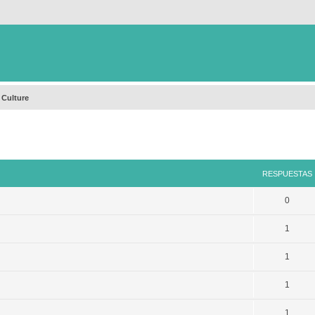
 Culture
queda avanzada
RESPUESTAS
0
1
1
1
1