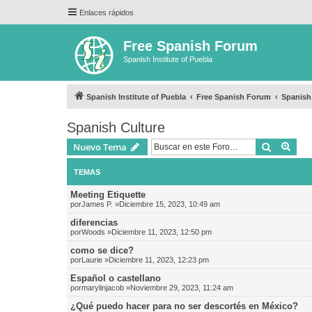
Enlaces rápidos
Free Spanish Forum
Spanish Institute of Puebla
Spanish Institute of Puebla
Free Spanish Forum
Spanish
Spanish Culture
Buscar
Bús
Nuevo Tema
TEMAS
Meeting Etiquette
por
James P.
»Diciembre 15, 2023, 10:49 am
diferencias
por
Woods
»Diciembre 11, 2023, 12:50 pm
como se dice?
por
Laurie
»Diciembre 11, 2023, 12:23 pm
Español o castellano
por
marylinjacob
»Noviembre 29, 2023, 11:24 am
¿Qué puedo hacer para no ser descortés en México?