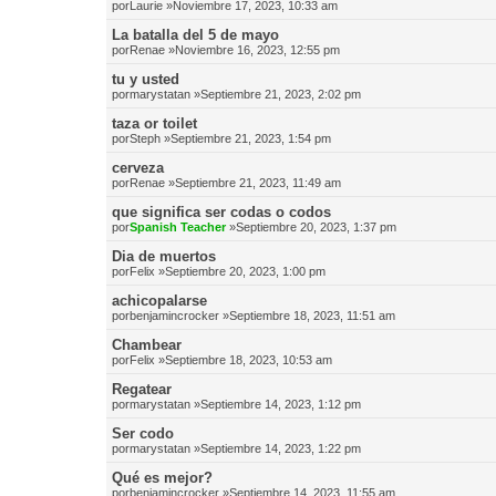
por
Laurie
»Noviembre 17, 2023, 10:33 am
La batalla del 5 de mayo
por
Renae
»Noviembre 16, 2023, 12:55 pm
tu y usted
por
marystatan
»Septiembre 21, 2023, 2:02 pm
taza or toilet
por
Steph
»Septiembre 21, 2023, 1:54 pm
cerveza
por
Renae
»Septiembre 21, 2023, 11:49 am
que significa ser codas o codos
por
Spanish Teacher
»Septiembre 20, 2023, 1:37 pm
Dia de muertos
por
Felix
»Septiembre 20, 2023, 1:00 pm
achicopalarse
por
benjamincrocker
»Septiembre 18, 2023, 11:51 am
Chambear
por
Felix
»Septiembre 18, 2023, 10:53 am
Regatear
por
marystatan
»Septiembre 14, 2023, 1:12 pm
Ser codo
por
marystatan
»Septiembre 14, 2023, 1:22 pm
Qué es mejor?
por
benjamincrocker
»Septiembre 14, 2023, 11:55 am