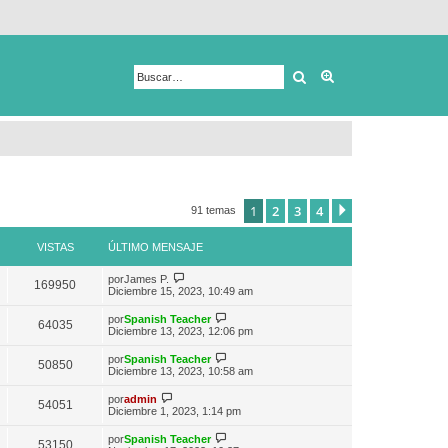
Buscar
Búsqueda avanza
1
2
3
4
Siguiente
91 temas
VISTAS
ÚLTIMO MENSAJE
V
por
James P.
169950
e
Diciembre 15, 2023, 10:49 am
r
ú
V
por
Spanish Teacher
64035
l
e
Diciembre 13, 2023, 12:06 pm
t
r
i
ú
V
por
Spanish Teacher
m
50850
l
e
Diciembre 13, 2023, 10:58 am
o
t
r
m
i
ú
V
e
por
admin
m
54051
l
e
n
Diciembre 1, 2023, 1:14 pm
o
t
r
s
m
i
ú
a
e
V
por
Spanish Teacher
m
53150
l
j