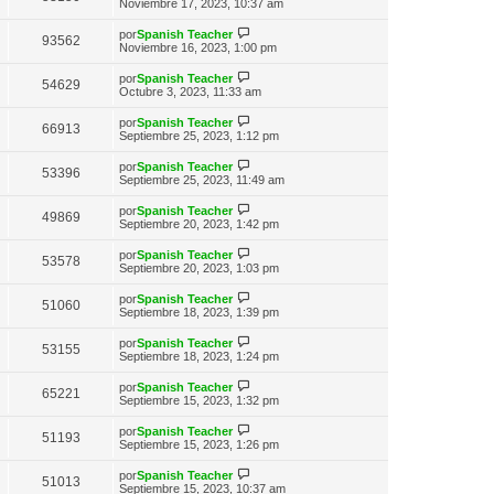
n
e
Noviembre 17, 2023, 10:37 am
o
t
e
s
r
m
i
a
ú
e
V
por
Spanish Teacher
m
93562
j
l
n
e
Noviembre 16, 2023, 1:00 pm
o
e
t
s
r
m
i
a
ú
e
V
por
Spanish Teacher
m
54629
j
l
n
e
Octubre 3, 2023, 11:33 am
o
e
t
s
r
m
i
a
ú
e
V
por
Spanish Teacher
m
66913
j
l
n
e
Septiembre 25, 2023, 1:12 pm
o
e
t
s
r
m
i
a
ú
e
V
por
Spanish Teacher
m
53396
j
l
n
e
Septiembre 25, 2023, 11:49 am
o
e
t
s
r
m
i
a
ú
e
V
por
Spanish Teacher
m
49869
j
l
n
e
Septiembre 20, 2023, 1:42 pm
o
e
t
s
r
m
i
a
ú
e
V
por
Spanish Teacher
m
53578
j
l
n
e
Septiembre 20, 2023, 1:03 pm
o
e
t
s
r
m
i
a
ú
e
V
por
Spanish Teacher
m
51060
j
l
n
e
Septiembre 18, 2023, 1:39 pm
o
e
t
s
r
m
i
a
ú
e
V
por
Spanish Teacher
m
53155
j
l
n
e
Septiembre 18, 2023, 1:24 pm
o
e
t
s
r
m
i
a
ú
e
V
por
Spanish Teacher
m
65221
j
l
n
e
Septiembre 15, 2023, 1:32 pm
o
e
t
s
r
m
i
a
ú
e
V
por
Spanish Teacher
m
51193
j
l
n
e
Septiembre 15, 2023, 1:26 pm
o
e
t
s
r
m
i
a
ú
e
V
por
Spanish Teacher
m
51013
j
l
n
e
Septiembre 15, 2023, 10:37 am
o