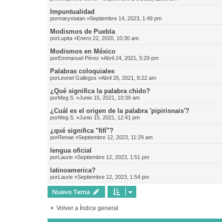
Impuntualidad
por
marystatan
»Septiembre 14, 2023, 1:49 pm
Modismos de Puebla
por
Lupita
»Enero 22, 2020, 10:30 am
Modismos en México
por
Emmanuel Pérez
»Abril 24, 2021, 5:29 pm
Palabras coloquiales
por
Leonel Gallegos
»Abril 26, 2021, 8:22 am
¿Qué significa la palabra chido?
por
Meg S.
»Junio 15, 2021, 10:39 am
¿Cuál es el origen de la palabra 'pipirisnais'?
por
Meg S.
»Junio 15, 2021, 12:41 pm
¿qué significa "fifí"?
por
Renae
»Septiembre 12, 2023, 11:29 am
lengua oficial
por
Laurie
»Septiembre 12, 2023, 1:51 pm
latinoamerica?
por
Laurie
»Septiembre 12, 2023, 1:54 pm
Nuevo Tema
Volver a Índice general