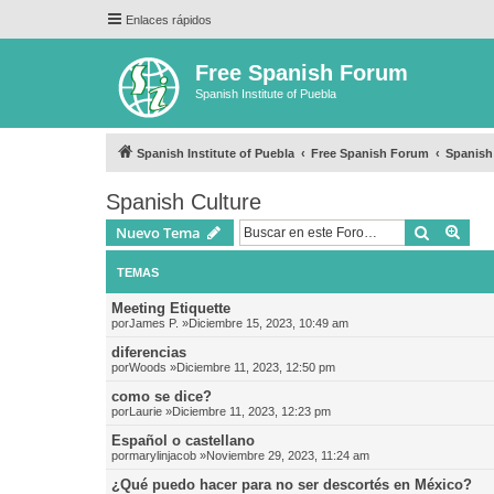
Enlaces rápidos
Free Spanish Forum
Spanish Institute of Puebla
Spanish Institute of Puebla
Free Spanish Forum
Spanish
Spanish Culture
Buscar
Bús
Nuevo Tema
TEMAS
Meeting Etiquette
por
James P.
»Diciembre 15, 2023, 10:49 am
diferencias
por
Woods
»Diciembre 11, 2023, 12:50 pm
como se dice?
por
Laurie
»Diciembre 11, 2023, 12:23 pm
Español o castellano
por
marylinjacob
»Noviembre 29, 2023, 11:24 am
¿Qué puedo hacer para no ser descortés en México?