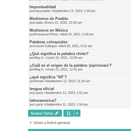
Impuntualidad
por
marystatan
»Septiembre 14, 2023, 1:49 pm
Modismos de Puebla
por
Lupita
»Enero 22, 2020, 10:30 am
Modismos en México
por
Emmanuel Pérez
»Abril 24, 2021, 5:29 pm
Palabras coloquiales
por
Leonel Gallegos
»Abril 26, 2021, 8:22 am
¿Qué significa la palabra chido?
por
Meg S.
»Junio 15, 2021, 10:39 am
¿Cuál es el origen de la palabra 'pipirisnais'?
por
Meg S.
»Junio 15, 2021, 12:41 pm
¿qué significa "fifí"?
por
Renae
»Septiembre 12, 2023, 11:29 am
lengua oficial
por
Laurie
»Septiembre 12, 2023, 1:51 pm
latinoamerica?
por
Laurie
»Septiembre 12, 2023, 1:54 pm
Nuevo Tema
Volver a Índice general