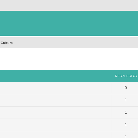
 Culture
queda avanzada
RESPUESTAS
0
1
1
1
1