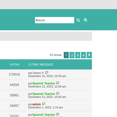
Buscar
Búsqueda avanza
1
2
3
4
Siguiente
91 temas
VISTAS
ÚLTIMO MENSAJE
V
por
James P.
170018
e
Diciembre 15, 2023, 10:49 am
r
ú
V
por
Spanish Teacher
64054
l
e
Diciembre 13, 2023, 12:06 pm
t
r
i
ú
V
por
Spanish Teacher
m
50861
l
e
Diciembre 13, 2023, 10:58 am
o
t
r
m
i
ú
V
e
por
admin
m
54067
l
e
n
Diciembre 1, 2023, 1:14 pm
o
t
r
s
m
i
ú
a
e
V
por
Spanish Teacher
m
53161
l
j