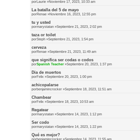
por
Laurie
»Noviembre 17, 2023, 10:33 am
La batalla del 5 de mayo
por
Renae
»Noviembre 16, 2023, 12:55 pm
tu y usted
por
marystatan
»Septiembre 21, 2023, 2:02 pm
taza or toilet
por
Steph
»Septiembre 21, 2023, 1:54 pm
cerveza
por
Renae
»Septiembre 21, 2023, 11:49 am
que significa ser codas o codos
por
Spanish Teacher
»Septiembre 20, 2023, 1:37 pm
Dia de muertos
por
Felix
»Septiembre 20, 2023, 1:00 pm
achicopalarse
por
benjamincrocker
»Septiembre 18, 2023, 11:51 am
Chambear
por
Felix
»Septiembre 18, 2023, 10:53 am
Regatear
por
marystatan
»Septiembre 14, 2023, 1:12 pm
Ser codo
por
marystatan
»Septiembre 14, 2023, 1:22 pm
Qué es mejor?
por
benjamincrocker
»Septiembre 14, 2023, 11:55 am