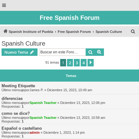
Free Spanish Forum
B
Spanish Institute of Puebla
Free Spanish Forum
Spanish Culture
u
Spanish Culture
s
Buscar
Búsqueda avanzad
Nuevo Tema
c
a
1
2
3
4
Siguiente
91 temas
r
Temas
Meeting Etiquette
Último mensajepor
James P.
«
Diciembre 15, 2023, 10:49 am
diferencias
Último mensajepor
Spanish Teacher
«
Diciembre 13, 2023, 12:06 pm
Respuestas:
1
como se dice?
Último mensajepor
Spanish Teacher
«
Diciembre 13, 2023, 10:58 am
Respuestas:
1
Español o castellano
Último mensajepor
admin
«
Diciembre 1, 2023, 1:14 pm
Respuestas:
1