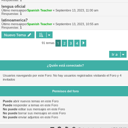
Respuestas:
1
lengua oficial
Último mensajepor
Spanish Teacher
«
Septiembre 13, 2023, 11:00 am
Respuestas:
1
latinoamerica?
Último mensajepor
Spanish Teacher
«
Septiembre 13, 2023, 10:55 am
Respuestas:
1
Nuevo Tema
1
2
3
4
Siguiente
91 temas
Ir a
¿Quién está conectado?
Usuarios navegando por este Foro: No hay usuarios registrados visitando el Foro y 4
invitados
Permisos del foro
Puede
abrir nuevos temas en este Foro
Puede
responder a temas en este Foro
No puede
editar sus mensajes en este Foro
No puede
borrar sus mensajes en este Foro
No puede
enviar adjuntos en este Foro