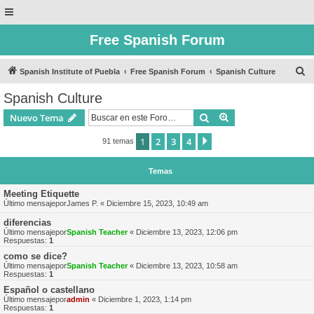
Free Spanish Forum
B
Spanish Institute of Puebla
Free Spanish Forum
Spanish Culture
u
Spanish Culture
s
Buscar
Búsqueda avanzad
Nuevo Tema
c
a
1
2
3
4
Siguiente
91 temas
r
Temas
Meeting Etiquette
Último mensajepor
James P.
«
Diciembre 15, 2023, 10:49 am
diferencias
Último mensajepor
Spanish Teacher
«
Diciembre 13, 2023, 12:06 pm
Respuestas:
1
como se dice?
Último mensajepor
Spanish Teacher
«
Diciembre 13, 2023, 10:58 am
Respuestas:
1
Español o castellano
Último mensajepor
admin
«
Diciembre 1, 2023, 1:14 pm
Respuestas:
1