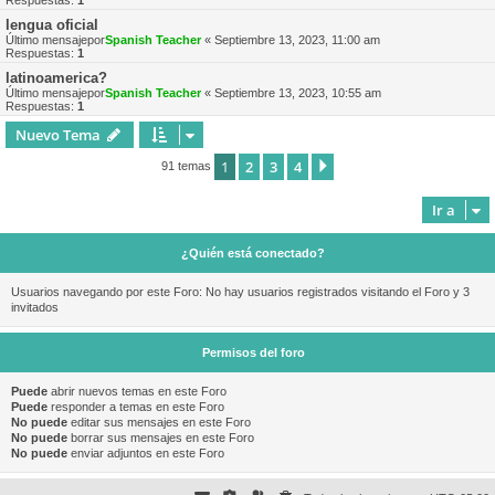
Respuestas:
1
lengua oficial
Último mensajepor
Spanish Teacher
«
Septiembre 13, 2023, 11:00 am
Respuestas:
1
latinoamerica?
Último mensajepor
Spanish Teacher
«
Septiembre 13, 2023, 10:55 am
Respuestas:
1
Nuevo Tema
1
2
3
4
Siguiente
91 temas
Ir a
¿Quién está conectado?
Usuarios navegando por este Foro: No hay usuarios registrados visitando el Foro y 3
invitados
Permisos del foro
Puede
abrir nuevos temas en este Foro
Puede
responder a temas en este Foro
No puede
editar sus mensajes en este Foro
No puede
borrar sus mensajes en este Foro
No puede
enviar adjuntos en este Foro