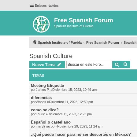
Enlaces rápidos
Free Spanish Forum
Spanish Institute of Puebla
Spanish Institute of Puebla
Free Spanish Forum
Spanish
Spanish Culture
Buscar
Bús
Nuevo Tema
TEMAS
Meeting Etiquette
por
James P.
»Diciembre 15, 2023, 10:49 am
diferencias
por
Woods
»Diciembre 11, 2023, 12:50 pm
como se dice?
por
Laurie
»Diciembre 11, 2023, 12:23 pm
Español o castellano
por
marylinjacob
»Noviembre 29, 2023, 11:24 am
¿Qué puedo hacer para no ser descortés en México?