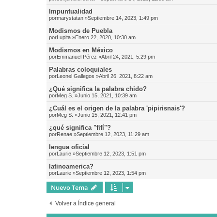
Impuntualidad
por
marystatan
»Septiembre 14, 2023, 1:49 pm
Modismos de Puebla
por
Lupita
»Enero 22, 2020, 10:30 am
Modismos en México
por
Emmanuel Pérez
»Abril 24, 2021, 5:29 pm
Palabras coloquiales
por
Leonel Gallegos
»Abril 26, 2021, 8:22 am
¿Qué significa la palabra chido?
por
Meg S.
»Junio 15, 2021, 10:39 am
¿Cuál es el origen de la palabra 'pipirisnais'?
por
Meg S.
»Junio 15, 2021, 12:41 pm
¿qué significa "fifí"?
por
Renae
»Septiembre 12, 2023, 11:29 am
lengua oficial
por
Laurie
»Septiembre 12, 2023, 1:51 pm
latinoamerica?
por
Laurie
»Septiembre 12, 2023, 1:54 pm
Nuevo Tema
Volver a Índice general