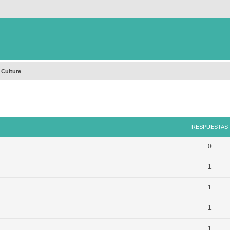
 Culture
queda avanzada
RESPUESTAS
0
1
1
1
1