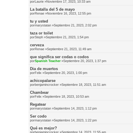
por
Laurie
»Noviembre 17, 2023, 10:33 am
La batalla del 5 de mayo
por
Renae
»Noviembre 16, 2023, 12:55 pm
tu y usted
por
marystatan
»Septiembre 21, 2023, 2:02 pm
taza or toilet
por
Steph
»Septiembre 21, 2023, 1:54 pm
cerveza
por
Renae
»Septiembre 21, 2023, 11:49 am
que significa ser codas o codos
por
Spanish Teacher
»Septiembre 20, 2023, 1:37 pm
Dia de muertos
por
Felix
»Septiembre 20, 2023, 1:00 pm
achicopalarse
por
benjamincrocker
»Septiembre 18, 2023, 11:51 am
Chambear
por
Felix
»Septiembre 18, 2023, 10:53 am
Regatear
por
marystatan
»Septiembre 14, 2023, 1:12 pm
Ser codo
por
marystatan
»Septiembre 14, 2023, 1:22 pm
Qué es mejor?
por
benjamincrocker
»Septiembre 14, 2023, 11:55 am