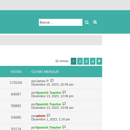
Buscar
Búsqueda avanza
1
2
3
4
Siguiente
91 temas
VISTAS
ÚLTIMO MENSAJE
V
por
James P.
170104
e
Diciembre 15, 2023, 10:49 am
r
ú
V
por
Spanish Teacher
64067
l
e
Diciembre 13, 2023, 12:06 pm
t
r
i
ú
V
por
Spanish Teacher
m
50882
l
e
Diciembre 13, 2023, 10:58 am
o
t
r
m
i
ú
V
e
por
admin
m
54085
l
e
n
Diciembre 1, 2023, 1:14 pm
o
t
r
s
m
i
ú
a
e
V
por
Spanish Teacher
m
53174
l
j