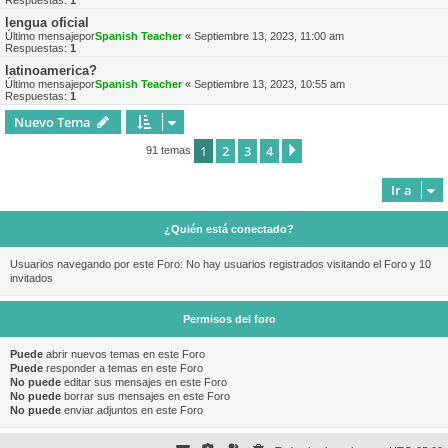
Respuestas:
1
lengua oficial
Último mensajepor
Spanish Teacher
«
Septiembre 13, 2023, 11:00 am
Respuestas:
1
latinoamerica?
Último mensajepor
Spanish Teacher
«
Septiembre 13, 2023, 10:55 am
Respuestas:
1
Nuevo Tema
1
2
3
4
Siguiente
91 temas
Ir a
¿Quién está conectado?
Usuarios navegando por este Foro: No hay usuarios registrados visitando el Foro y 10
invitados
Permisos del foro
Puede
abrir nuevos temas en este Foro
Puede
responder a temas en este Foro
No puede
editar sus mensajes en este Foro
No puede
borrar sus mensajes en este Foro
No puede
enviar adjuntos en este Foro