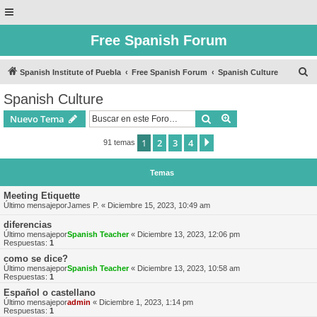
Free Spanish Forum
B
Spanish Institute of Puebla
Free Spanish Forum
Spanish Culture
u
Spanish Culture
s
Buscar
Búsqueda avanzad
Nuevo Tema
c
a
1
2
3
4
Siguiente
91 temas
r
Temas
Meeting Etiquette
Último mensajepor
James P.
«
Diciembre 15, 2023, 10:49 am
diferencias
Último mensajepor
Spanish Teacher
«
Diciembre 13, 2023, 12:06 pm
Respuestas:
1
como se dice?
Último mensajepor
Spanish Teacher
«
Diciembre 13, 2023, 10:58 am
Respuestas:
1
Español o castellano
Último mensajepor
admin
«
Diciembre 1, 2023, 1:14 pm
Respuestas:
1