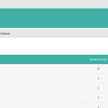
 Culture
queda avanzada
RESPUESTAS
0
1
1
1
1