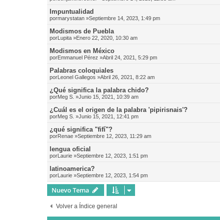
Impuntualidad
por
marystatan
»Septiembre 14, 2023, 1:49 pm
Modismos de Puebla
por
Lupita
»Enero 22, 2020, 10:30 am
Modismos en México
por
Emmanuel Pérez
»Abril 24, 2021, 5:29 pm
Palabras coloquiales
por
Leonel Gallegos
»Abril 26, 2021, 8:22 am
¿Qué significa la palabra chido?
por
Meg S.
»Junio 15, 2021, 10:39 am
¿Cuál es el origen de la palabra 'pipirisnais'?
por
Meg S.
»Junio 15, 2021, 12:41 pm
¿qué significa "fifí"?
por
Renae
»Septiembre 12, 2023, 11:29 am
lengua oficial
por
Laurie
»Septiembre 12, 2023, 1:51 pm
latinoamerica?
por
Laurie
»Septiembre 12, 2023, 1:54 pm
Nuevo Tema
Volver a Índice general