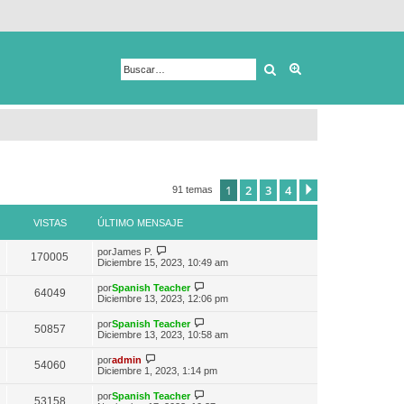
Buscar
Búsqueda avanza
1
2
3
4
Siguiente
91 temas
VISTAS
ÚLTIMO MENSAJE
V
por
James P.
170005
e
Diciembre 15, 2023, 10:49 am
r
ú
V
por
Spanish Teacher
64049
l
e
Diciembre 13, 2023, 12:06 pm
t
r
i
ú
V
por
Spanish Teacher
m
50857
l
e
Diciembre 13, 2023, 10:58 am
o
t
r
m
i
ú
V
e
por
admin
m
54060
l
e
n
Diciembre 1, 2023, 1:14 pm
o
t
r
s
m
i
ú
a
e
V
por
Spanish Teacher
m
53158
l
j