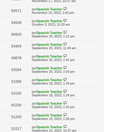
n
e
Noviembre 17, 2023, 10:37 am
o
t
e
s
r
m
i
a
ú
e
V
por
Spanish Teacher
m
93571
j
l
n
e
Noviembre 16, 2023, 1:00 pm
o
e
t
s
r
m
i
a
ú
e
V
por
Spanish Teacher
m
54638
j
l
n
e
Octubre 3, 2023, 11:33 am
o
e
t
s
r
m
i
a
ú
e
V
por
Spanish Teacher
m
66920
j
l
n
e
Septiembre 25, 2023, 1:12 pm
o
e
t
s
r
m
i
a
ú
e
V
por
Spanish Teacher
m
53404
j
l
n
e
Septiembre 25, 2023, 11:49 am
o
e
t
s
r
m
i
a
ú
e
V
por
Spanish Teacher
m
49878
j
l
n
e
Septiembre 20, 2023, 1:42 pm
o
e
t
s
r
m
i
a
ú
e
V
por
Spanish Teacher
m
53584
j
l
n
e
Septiembre 20, 2023, 1:03 pm
o
e
t
s
r
m
i
a
ú
e
V
por
Spanish Teacher
m
51068
j
l
n
e
Septiembre 18, 2023, 1:39 pm
o
e
t
s
r
m
i
a
ú
e
V
por
Spanish Teacher
m
53165
j
l
n
e
Septiembre 18, 2023, 1:24 pm
o
e
t
s
r
m
i
a
ú
e
V
por
Spanish Teacher
m
65230
j
l
n
e
Septiembre 15, 2023, 1:32 pm
o
e
t
s
r
m
i
a
ú
e
V
por
Spanish Teacher
m
51200
j
l
n
e
Septiembre 15, 2023, 1:26 pm
o
e
t
s
r
m
i
a
ú
e
V
por
Spanish Teacher
m
51017
j
l
n
e
Septiembre 15, 2023, 10:37 am
o