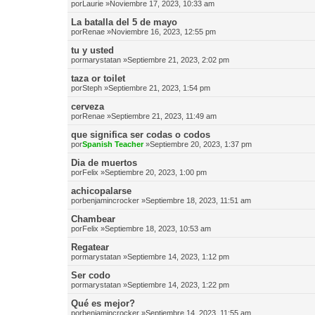
por
Laurie
»Noviembre 17, 2023, 10:33 am
La batalla del 5 de mayo
por
Renae
»Noviembre 16, 2023, 12:55 pm
tu y usted
por
marystatan
»Septiembre 21, 2023, 2:02 pm
taza or toilet
por
Steph
»Septiembre 21, 2023, 1:54 pm
cerveza
por
Renae
»Septiembre 21, 2023, 11:49 am
que significa ser codas o codos
por
Spanish Teacher
»Septiembre 20, 2023, 1:37 pm
Dia de muertos
por
Felix
»Septiembre 20, 2023, 1:00 pm
achicopalarse
por
benjamincrocker
»Septiembre 18, 2023, 11:51 am
Chambear
por
Felix
»Septiembre 18, 2023, 10:53 am
Regatear
por
marystatan
»Septiembre 14, 2023, 1:12 pm
Ser codo
por
marystatan
»Septiembre 14, 2023, 1:22 pm
Qué es mejor?
por
benjamincrocker
»Septiembre 14, 2023, 11:55 am