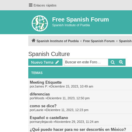
Enlaces rápidos
Free Spanish Forum
Spanish Institute of Puebla
Spanish Institute of Puebla
Free Spanish Forum
Spanish
Spanish Culture
Buscar
Bús
Nuevo Tema
TEMAS
Meeting Etiquette
por
James P.
»Diciembre 15, 2023, 10:49 am
diferencias
por
Woods
»Diciembre 11, 2023, 12:50 pm
como se dice?
por
Laurie
»Diciembre 11, 2023, 12:23 pm
Español o castellano
por
marylinjacob
»Noviembre 29, 2023, 11:24 am
¿Qué puedo hacer para no ser descortés en México?