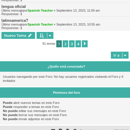
Respuestas:
1
lengua oficial
Último mensajepor
Spanish Teacher
«
Septiembre 13, 2023, 11:00 am
Respuestas:
1
latinoamerica?
Último mensajepor
Spanish Teacher
«
Septiembre 13, 2023, 10:55 am
Respuestas:
1
Nuevo Tema
1
2
3
4
Siguiente
91 temas
Ir a
¿Quién está conectado?
Usuarios navegando por este Foro: No hay usuarios registrados visitando el Foro y 6
invitados
Permisos del foro
Puede
abrir nuevos temas en este Foro
Puede
responder a temas en este Foro
No puede
editar sus mensajes en este Foro
No puede
borrar sus mensajes en este Foro
No puede
enviar adjuntos en este Foro