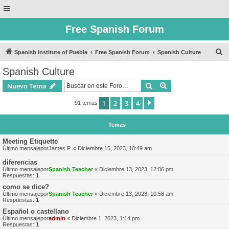
Free Spanish Forum
B
Spanish Institute of Puebla
Free Spanish Forum
Spanish Culture
u
Spanish Culture
s
Buscar
Búsqueda avanzad
Nuevo Tema
c
a
1
2
3
4
Siguiente
91 temas
r
Temas
Meeting Etiquette
Último mensajepor
James P.
«
Diciembre 15, 2023, 10:49 am
diferencias
Último mensajepor
Spanish Teacher
«
Diciembre 13, 2023, 12:06 pm
Respuestas:
1
como se dice?
Último mensajepor
Spanish Teacher
«
Diciembre 13, 2023, 10:58 am
Respuestas:
1
Español o castellano
Último mensajepor
admin
«
Diciembre 1, 2023, 1:14 pm
Respuestas:
1