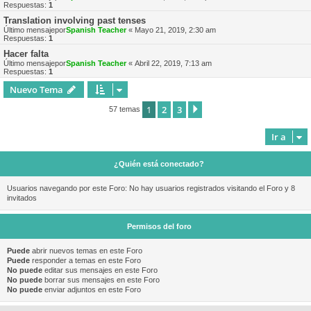
Respuestas:
1
Translation involving past tenses
Último mensajepor
Spanish Teacher
«
Mayo 21, 2019, 2:30 am
Respuestas:
1
Hacer falta
Último mensajepor
Spanish Teacher
«
Abril 22, 2019, 7:13 am
Respuestas:
1
Nuevo Tema
1
2
3
Siguiente
57 temas
Ir a
¿Quién está conectado?
Usuarios navegando por este Foro: No hay usuarios registrados visitando el Foro y 8
invitados
Permisos del foro
Puede
abrir nuevos temas en este Foro
Puede
responder a temas en este Foro
No puede
editar sus mensajes en este Foro
No puede
borrar sus mensajes en este Foro
No puede
enviar adjuntos en este Foro