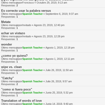
Último mensajepor
Frsncisco
«
Octubre 29, 2019, 9:13 am
Respuestas:
2
Es correcto usar la palabra versus
Último mensajepor
Spanish Teacher
«
Septiembre 6, 2019, 9:37 am
Respuestas:
1
Metate
Último mensajepor
Invitado
«
Agosto 23, 2019, 12:40 pm
Respuestas:
1
echar un vistazo
Último mensajepor
Invitado
«
Agosto 23, 2019, 12:28 pm
Respuestas:
1
wonder
Último mensajepor
Spanish Teacher
«
Agosto 1, 2019, 12:18 pm
Respuestas:
1
¿como yo quiera?
Último mensajepor
Spanish Teacher
«
Agosto 1, 2019, 12:11 pm
Respuestas:
1
wipe vs. clean
Último mensajepor
Spanish Teacher
«
Julio 26, 2019, 11:50 am
Respuestas:
1
"Catchy"
Último mensajepor
Spanish Teacher
«
Julio 26, 2019, 9:57 am
Respuestas:
2
"como si fuera poco"
Último mensajepor
Spanish Teacher
«
Junio 25, 2019, 5:32 pm
Respuestas:
1
Translation of words of love
Último mensajepor
Spanish Teacher
«
Junio 14, 2019, 9:40 pm