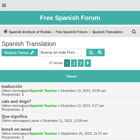
Free Spanish Forum
B
Spanish Institute of Puebla
Free Spanish Forum
Spanish Translation
u
Spanish Translation
s
Buscar
Búsqueda avanzad
Nuevo Tema
c
a
1
2
3
Siguiente
57 temas
r
Temas
traducción
Último mensajepor
Spanish Teacher
«
Diciembre 13, 2023, 10:00 am
Respuestas:
1
cats and dogs?
Último mensajepor
Spanish Teacher
«
Diciembre 13, 2023, 9:27 am
Respuestas:
1
Que significa
Último mensajepor
Laurie
«
Diciembre 11, 2023, 12:09 pm
knock on wood
Último mensajepor
Spanish Teacher
«
Septiembre 25, 2023, 11:27 am
Respuestas:
1