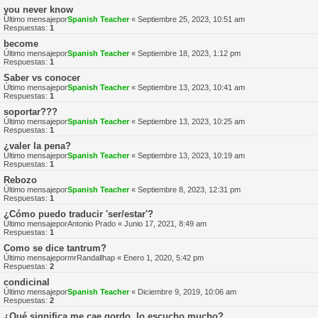
you never know
Último mensajepor
Spanish Teacher
«
Septiembre 25, 2023, 10:51 am
Respuestas:
1
become
Último mensajepor
Spanish Teacher
«
Septiembre 18, 2023, 1:12 pm
Respuestas:
1
Saber vs conocer
Último mensajepor
Spanish Teacher
«
Septiembre 13, 2023, 10:41 am
Respuestas:
1
soportar???
Último mensajepor
Spanish Teacher
«
Septiembre 13, 2023, 10:25 am
Respuestas:
1
¿valer la pena?
Último mensajepor
Spanish Teacher
«
Septiembre 13, 2023, 10:19 am
Respuestas:
1
Rebozo
Último mensajepor
Spanish Teacher
«
Septiembre 8, 2023, 12:31 pm
Respuestas:
1
¿Cómo puedo traducir 'ser/estar'?
Último mensajepor
Antonio Prado
«
Junio 17, 2021, 8:49 am
Respuestas:
1
Como se dice tantrum?
Último mensajepor
mrRandallhap
«
Enero 1, 2020, 5:42 pm
Respuestas:
2
condicinal
Último mensajepor
Spanish Teacher
«
Diciembre 9, 2019, 10:06 am
Respuestas:
2
¿Qué significa me cae gordo, lo escucho mucho?