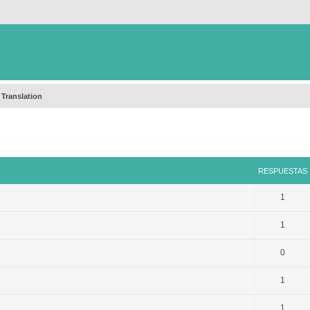
 Translation
queda avanzada
RESPUESTAS
1
1
0
1
1