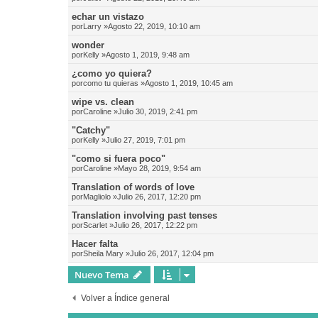
echar un vistazo
por
Larry
»Agosto 22, 2019, 10:10 am
wonder
por
Kelly
»Agosto 1, 2019, 9:48 am
¿como yo quiera?
por
como tu quieras
»Agosto 1, 2019, 10:45 am
wipe vs. clean
por
Caroline
»Julio 30, 2019, 2:41 pm
"Catchy"
por
Kelly
»Julio 27, 2019, 7:01 pm
"como si fuera poco"
por
Caroline
»Mayo 28, 2019, 9:54 am
Translation of words of love
por
Magliolo
»Julio 26, 2017, 12:20 pm
Translation involving past tenses
por
Scarlet
»Julio 26, 2017, 12:22 pm
Hacer falta
por
Sheila Mary
»Julio 26, 2017, 12:04 pm
Nuevo Tema
Volver a Índice general