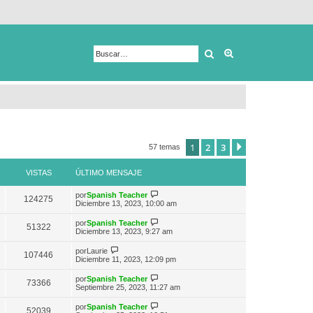
Buscar
Búsqueda avanza
1
2
3
Siguiente
57 temas
VISTAS
ÚLTIMO MENSAJE
V
por
Spanish Teacher
124275
e
Diciembre 13, 2023, 10:00 am
r
ú
V
por
Spanish Teacher
51322
l
e
Diciembre 13, 2023, 9:27 am
t
r
i
ú
V
por
Laurie
m
107446
l
e
Diciembre 11, 2023, 12:09 pm
o
t
r
m
i
ú
e
V
por
Spanish Teacher
m
73366
l
n
e
Septiembre 25, 2023, 11:27 am
o
t
s
r
m
i
a
ú
e
V
por
Spanish Teacher
m
52039
j
l