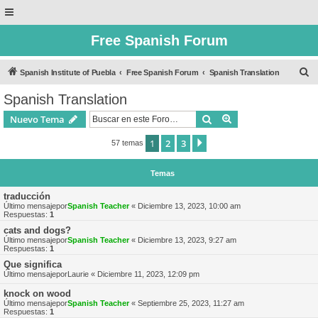
Free Spanish Forum
B
Spanish Institute of Puebla
Free Spanish Forum
Spanish Translation
u
Spanish Translation
s
Buscar
Búsqueda avanzad
Nuevo Tema
c
a
1
2
3
Siguiente
57 temas
r
Temas
traducción
Último mensajepor
Spanish Teacher
«
Diciembre 13, 2023, 10:00 am
Respuestas:
1
cats and dogs?
Último mensajepor
Spanish Teacher
«
Diciembre 13, 2023, 9:27 am
Respuestas:
1
Que significa
Último mensajepor
Laurie
«
Diciembre 11, 2023, 12:09 pm
knock on wood
Último mensajepor
Spanish Teacher
«
Septiembre 25, 2023, 11:27 am
Respuestas:
1