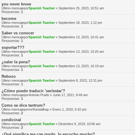
you never know
Último mensajepor
Spanish Teacher
«
Septiembre 25, 2023, 10:51 am
Respuestas:
1
become
Último mensajepor
Spanish Teacher
«
Septiembre 18, 2023, 1:12 pm
Respuestas:
1
Saber vs conocer
Último mensajepor
Spanish Teacher
«
Septiembre 13, 2023, 10:41 am
Respuestas:
1
soportar???
Último mensajepor
Spanish Teacher
«
Septiembre 13, 2023, 10:25 am
Respuestas:
1
¿valer la pena?
Último mensajepor
Spanish Teacher
«
Septiembre 13, 2023, 10:19 am
Respuestas:
1
Rebozo
Último mensajepor
Spanish Teacher
«
Septiembre 8, 2023, 12:31 pm
Respuestas:
1
¿Cómo puedo traducir 'ser/estar'?
Último mensajepor
Antonio Prado
«
Junio 17, 2021, 8:49 am
Respuestas:
1
Como se dice tantrum?
Último mensajepor
mrRandallhap
«
Enero 1, 2020, 5:42 pm
Respuestas:
2
condicinal
Último mensajepor
Spanish Teacher
«
Diciembre 9, 2019, 10:06 am
Respuestas:
2
¿Qué significa me cae gordo, lo escucho mucho?