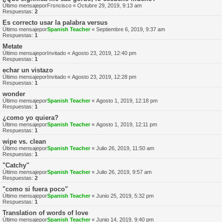
Último mensajepor
Frsncisco
«
Octubre 29, 2019, 9:13 am
Respuestas:
2
Es correcto usar la palabra versus
Último mensajepor
Spanish Teacher
«
Septiembre 6, 2019, 9:37 am
Respuestas:
1
Metate
Último mensajepor
Invitado
«
Agosto 23, 2019, 12:40 pm
Respuestas:
1
echar un vistazo
Último mensajepor
Invitado
«
Agosto 23, 2019, 12:28 pm
Respuestas:
1
wonder
Último mensajepor
Spanish Teacher
«
Agosto 1, 2019, 12:18 pm
Respuestas:
1
¿como yo quiera?
Último mensajepor
Spanish Teacher
«
Agosto 1, 2019, 12:11 pm
Respuestas:
1
wipe vs. clean
Último mensajepor
Spanish Teacher
«
Julio 26, 2019, 11:50 am
Respuestas:
1
"Catchy"
Último mensajepor
Spanish Teacher
«
Julio 26, 2019, 9:57 am
Respuestas:
2
"como si fuera poco"
Último mensajepor
Spanish Teacher
«
Junio 25, 2019, 5:32 pm
Respuestas:
1
Translation of words of love
Último mensajepor
Spanish Teacher
«
Junio 14, 2019, 9:40 pm