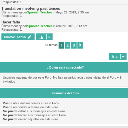
Respuestas:
1
Translation involving past tenses
Último mensajepor
Spanish Teacher
«
Mayo 21, 2019, 2:30 am
Respuestas:
1
Hacer falta
Último mensajepor
Spanish Teacher
«
Abril 22, 2019, 7:13 am
Respuestas:
1
Nuevo Tema
1
2
3
Siguiente
57 temas
Ir a
¿Quién está conectado?
Usuarios navegando por este Foro: No hay usuarios registrados visitando el Foro y 9
invitados
Permisos del foro
Puede
abrir nuevos temas en este Foro
Puede
responder a temas en este Foro
No puede
editar sus mensajes en este Foro
No puede
borrar sus mensajes en este Foro
No puede
enviar adjuntos en este Foro