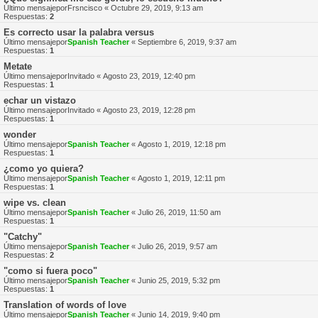
Último mensajepor
Frsncisco
«
Octubre 29, 2019, 9:13 am
Respuestas:
2
Es correcto usar la palabra versus
Último mensajepor
Spanish Teacher
«
Septiembre 6, 2019, 9:37 am
Respuestas:
1
Metate
Último mensajepor
Invitado
«
Agosto 23, 2019, 12:40 pm
Respuestas:
1
echar un vistazo
Último mensajepor
Invitado
«
Agosto 23, 2019, 12:28 pm
Respuestas:
1
wonder
Último mensajepor
Spanish Teacher
«
Agosto 1, 2019, 12:18 pm
Respuestas:
1
¿como yo quiera?
Último mensajepor
Spanish Teacher
«
Agosto 1, 2019, 12:11 pm
Respuestas:
1
wipe vs. clean
Último mensajepor
Spanish Teacher
«
Julio 26, 2019, 11:50 am
Respuestas:
1
"Catchy"
Último mensajepor
Spanish Teacher
«
Julio 26, 2019, 9:57 am
Respuestas:
2
"como si fuera poco"
Último mensajepor
Spanish Teacher
«
Junio 25, 2019, 5:32 pm
Respuestas:
1
Translation of words of love
Último mensajepor
Spanish Teacher
«
Junio 14, 2019, 9:40 pm