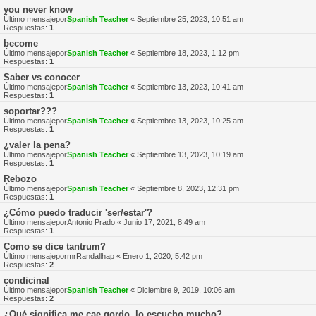
you never know
Último mensajepor
Spanish Teacher
«
Septiembre 25, 2023, 10:51 am
Respuestas:
1
become
Último mensajepor
Spanish Teacher
«
Septiembre 18, 2023, 1:12 pm
Respuestas:
1
Saber vs conocer
Último mensajepor
Spanish Teacher
«
Septiembre 13, 2023, 10:41 am
Respuestas:
1
soportar???
Último mensajepor
Spanish Teacher
«
Septiembre 13, 2023, 10:25 am
Respuestas:
1
¿valer la pena?
Último mensajepor
Spanish Teacher
«
Septiembre 13, 2023, 10:19 am
Respuestas:
1
Rebozo
Último mensajepor
Spanish Teacher
«
Septiembre 8, 2023, 12:31 pm
Respuestas:
1
¿Cómo puedo traducir 'ser/estar'?
Último mensajepor
Antonio Prado
«
Junio 17, 2021, 8:49 am
Respuestas:
1
Como se dice tantrum?
Último mensajepor
mrRandallhap
«
Enero 1, 2020, 5:42 pm
Respuestas:
2
condicinal
Último mensajepor
Spanish Teacher
«
Diciembre 9, 2019, 10:06 am
Respuestas:
2
¿Qué significa me cae gordo, lo escucho mucho?