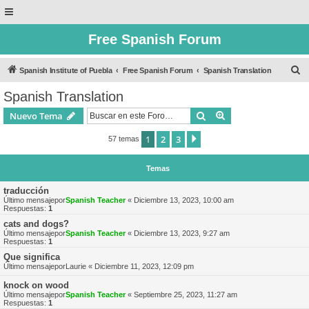
Free Spanish Forum
B
Spanish Institute of Puebla
Free Spanish Forum
Spanish Translation
u
Spanish Translation
s
Buscar
Búsqueda avanzad
Nuevo Tema
c
a
1
2
3
Siguiente
57 temas
r
Temas
traducción
Último mensajepor
Spanish Teacher
«
Diciembre 13, 2023, 10:00 am
Respuestas:
1
cats and dogs?
Último mensajepor
Spanish Teacher
«
Diciembre 13, 2023, 9:27 am
Respuestas:
1
Que significa
Último mensajepor
Laurie
«
Diciembre 11, 2023, 12:09 pm
knock on wood
Último mensajepor
Spanish Teacher
«
Septiembre 25, 2023, 11:27 am
Respuestas:
1