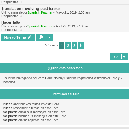
Respuestas:
1
Translation involving past tenses
Último mensajepor
Spanish Teacher
«
Mayo 21, 2019, 2:30 am
Respuestas:
1
Hacer falta
Último mensajepor
Spanish Teacher
«
Abril 22, 2019, 7:13 am
Respuestas:
1
Nuevo Tema
1
2
3
Siguiente
57 temas
Ir a
¿Quién está conectado?
Usuarios navegando por este Foro: No hay usuarios registrados visitando el Foro y 7
invitados
Permisos del foro
Puede
abrir nuevos temas en este Foro
Puede
responder a temas en este Foro
No puede
editar sus mensajes en este Foro
No puede
borrar sus mensajes en este Foro
No puede
enviar adjuntos en este Foro