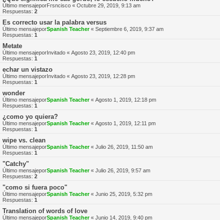
Último mensajepor
Frsncisco
«
Octubre 29, 2019, 9:13 am
Respuestas:
2
Es correcto usar la palabra versus
Último mensajepor
Spanish Teacher
«
Septiembre 6, 2019, 9:37 am
Respuestas:
1
Metate
Último mensajepor
Invitado
«
Agosto 23, 2019, 12:40 pm
Respuestas:
1
echar un vistazo
Último mensajepor
Invitado
«
Agosto 23, 2019, 12:28 pm
Respuestas:
1
wonder
Último mensajepor
Spanish Teacher
«
Agosto 1, 2019, 12:18 pm
Respuestas:
1
¿como yo quiera?
Último mensajepor
Spanish Teacher
«
Agosto 1, 2019, 12:11 pm
Respuestas:
1
wipe vs. clean
Último mensajepor
Spanish Teacher
«
Julio 26, 2019, 11:50 am
Respuestas:
1
"Catchy"
Último mensajepor
Spanish Teacher
«
Julio 26, 2019, 9:57 am
Respuestas:
2
"como si fuera poco"
Último mensajepor
Spanish Teacher
«
Junio 25, 2019, 5:32 pm
Respuestas:
1
Translation of words of love
Último mensajepor
Spanish Teacher
«
Junio 14, 2019, 9:40 pm