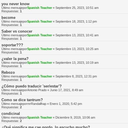
you never know
Último mensajepor
Spanish Teacher
«
Septiembre 25, 2023, 10:51 am
Respuestas:
1
become
Último mensajepor
Spanish Teacher
«
Septiembre 18, 2023, 1:12 pm
Respuestas:
1
Saber vs conocer
Último mensajepor
Spanish Teacher
«
Septiembre 13, 2023, 10:41 am
Respuestas:
1
soportar???
Último mensajepor
Spanish Teacher
«
Septiembre 13, 2023, 10:25 am
Respuestas:
1
¿valer la pena?
Último mensajepor
Spanish Teacher
«
Septiembre 13, 2023, 10:19 am
Respuestas:
1
Rebozo
Último mensajepor
Spanish Teacher
«
Septiembre 8, 2023, 12:31 pm
Respuestas:
1
¿Cómo puedo traducir 'ser/estar'?
Último mensajepor
Antonio Prado
«
Junio 17, 2021, 8:49 am
Respuestas:
1
Como se dice tantrum?
Último mensajepor
mrRandallhap
«
Enero 1, 2020, 5:42 pm
Respuestas:
2
condicinal
Último mensajepor
Spanish Teacher
«
Diciembre 9, 2019, 10:06 am
Respuestas:
2
¿Qué significa me cae gordo, lo escucho mucho?