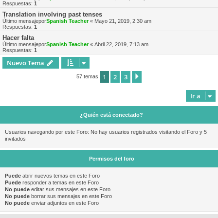
Respuestas:
1
Translation involving past tenses
Último mensajepor
Spanish Teacher
«
Mayo 21, 2019, 2:30 am
Respuestas:
1
Hacer falta
Último mensajepor
Spanish Teacher
«
Abril 22, 2019, 7:13 am
Respuestas:
1
Nuevo Tema
1
2
3
Siguiente
57 temas
Ir a
¿Quién está conectado?
Usuarios navegando por este Foro: No hay usuarios registrados visitando el Foro y 5
invitados
Permisos del foro
Puede
abrir nuevos temas en este Foro
Puede
responder a temas en este Foro
No puede
editar sus mensajes en este Foro
No puede
borrar sus mensajes en este Foro
No puede
enviar adjuntos en este Foro