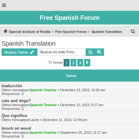
Free Spanish Forum
B
Spanish Institute of Puebla
Free Spanish Forum
Spanish Translation
u
Spanish Translation
s
Buscar
Búsqueda avanzad
Nuevo Tema
c
a
1
2
3
Siguiente
57 temas
r
Temas
traducción
Último mensajepor
Spanish Teacher
«
Diciembre 13, 2023, 10:00 am
Respuestas:
1
cats and dogs?
Último mensajepor
Spanish Teacher
«
Diciembre 13, 2023, 9:27 am
Respuestas:
1
Que significa
Último mensajepor
Laurie
«
Diciembre 11, 2023, 12:09 pm
knock on wood
Último mensajepor
Spanish Teacher
«
Septiembre 25, 2023, 11:27 am
Respuestas:
1