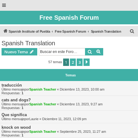
Free Spanish Forum
B
Spanish Institute of Puebla
Free Spanish Forum
Spanish Translation
u
Spanish Translation
s
Buscar
Búsqueda avanzad
Nuevo Tema
c
a
1
2
3
Siguiente
57 temas
r
Temas
traducción
Último mensajepor
Spanish Teacher
«
Diciembre 13, 2023, 10:00 am
Respuestas:
1
cats and dogs?
Último mensajepor
Spanish Teacher
«
Diciembre 13, 2023, 9:27 am
Respuestas:
1
Que significa
Último mensajepor
Laurie
«
Diciembre 11, 2023, 12:09 pm
knock on wood
Último mensajepor
Spanish Teacher
«
Septiembre 25, 2023, 11:27 am
Respuestas:
1