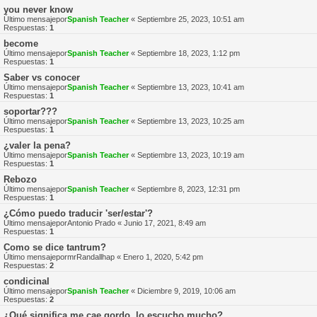
you never know
Último mensajepor
Spanish Teacher
«
Septiembre 25, 2023, 10:51 am
Respuestas:
1
become
Último mensajepor
Spanish Teacher
«
Septiembre 18, 2023, 1:12 pm
Respuestas:
1
Saber vs conocer
Último mensajepor
Spanish Teacher
«
Septiembre 13, 2023, 10:41 am
Respuestas:
1
soportar???
Último mensajepor
Spanish Teacher
«
Septiembre 13, 2023, 10:25 am
Respuestas:
1
¿valer la pena?
Último mensajepor
Spanish Teacher
«
Septiembre 13, 2023, 10:19 am
Respuestas:
1
Rebozo
Último mensajepor
Spanish Teacher
«
Septiembre 8, 2023, 12:31 pm
Respuestas:
1
¿Cómo puedo traducir 'ser/estar'?
Último mensajepor
Antonio Prado
«
Junio 17, 2021, 8:49 am
Respuestas:
1
Como se dice tantrum?
Último mensajepor
mrRandallhap
«
Enero 1, 2020, 5:42 pm
Respuestas:
2
condicinal
Último mensajepor
Spanish Teacher
«
Diciembre 9, 2019, 10:06 am
Respuestas:
2
¿Qué significa me cae gordo, lo escucho mucho?