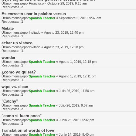
Último mensajepor
Frsncisco
«
Octubre 29, 2019, 9:13 am
Respuestas:
2
Es correcto usar la palabra versus
Último mensajepor
Spanish Teacher
«
Septiembre 6, 2019, 9:37 am
Respuestas:
1
Metate
Último mensajepor
Invitado
«
Agosto 23, 2019, 12:40 pm
Respuestas:
1
echar un vistazo
Último mensajepor
Invitado
«
Agosto 23, 2019, 12:28 pm
Respuestas:
1
wonder
Último mensajepor
Spanish Teacher
«
Agosto 1, 2019, 12:18 pm
Respuestas:
1
¿como yo quiera?
Último mensajepor
Spanish Teacher
«
Agosto 1, 2019, 12:11 pm
Respuestas:
1
wipe vs. clean
Último mensajepor
Spanish Teacher
«
Julio 26, 2019, 11:50 am
Respuestas:
1
"Catchy"
Último mensajepor
Spanish Teacher
«
Julio 26, 2019, 9:57 am
Respuestas:
2
"como si fuera poco"
Último mensajepor
Spanish Teacher
«
Junio 25, 2019, 5:32 pm
Respuestas:
1
Translation of words of love
Último mensajepor
Spanish Teacher
«
Junio 14, 2019, 9:40 pm