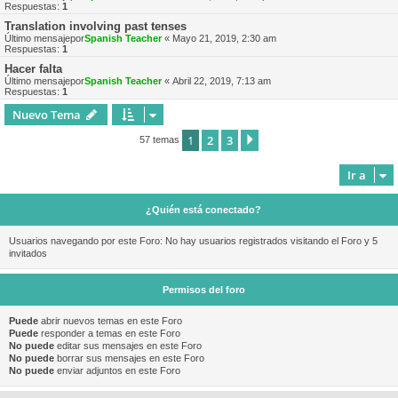
Respuestas:
1
Translation involving past tenses
Último mensajepor
Spanish Teacher
«
Mayo 21, 2019, 2:30 am
Respuestas:
1
Hacer falta
Último mensajepor
Spanish Teacher
«
Abril 22, 2019, 7:13 am
Respuestas:
1
Nuevo Tema
1
2
3
Siguiente
57 temas
Ir a
¿Quién está conectado?
Usuarios navegando por este Foro: No hay usuarios registrados visitando el Foro y 5
invitados
Permisos del foro
Puede
abrir nuevos temas en este Foro
Puede
responder a temas en este Foro
No puede
editar sus mensajes en este Foro
No puede
borrar sus mensajes en este Foro
No puede
enviar adjuntos en este Foro