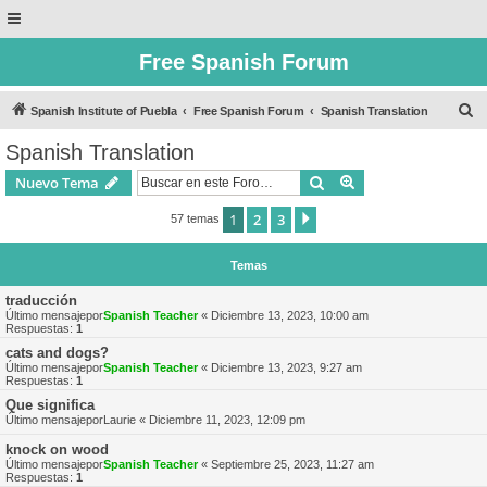
Free Spanish Forum
B
Spanish Institute of Puebla
Free Spanish Forum
Spanish Translation
u
Spanish Translation
s
Buscar
Búsqueda avanzad
Nuevo Tema
c
a
1
2
3
Siguiente
57 temas
r
Temas
traducción
Último mensajepor
Spanish Teacher
«
Diciembre 13, 2023, 10:00 am
Respuestas:
1
cats and dogs?
Último mensajepor
Spanish Teacher
«
Diciembre 13, 2023, 9:27 am
Respuestas:
1
Que significa
Último mensajepor
Laurie
«
Diciembre 11, 2023, 12:09 pm
knock on wood
Último mensajepor
Spanish Teacher
«
Septiembre 25, 2023, 11:27 am
Respuestas:
1