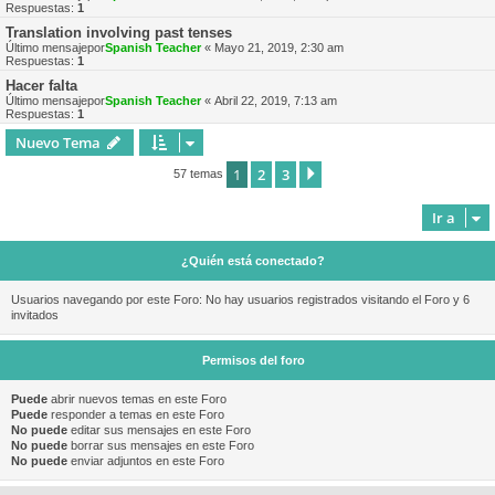
Respuestas:
1
Translation involving past tenses
Último mensajepor
Spanish Teacher
«
Mayo 21, 2019, 2:30 am
Respuestas:
1
Hacer falta
Último mensajepor
Spanish Teacher
«
Abril 22, 2019, 7:13 am
Respuestas:
1
Nuevo Tema
1
2
3
Siguiente
57 temas
Ir a
¿Quién está conectado?
Usuarios navegando por este Foro: No hay usuarios registrados visitando el Foro y 6
invitados
Permisos del foro
Puede
abrir nuevos temas en este Foro
Puede
responder a temas en este Foro
No puede
editar sus mensajes en este Foro
No puede
borrar sus mensajes en este Foro
No puede
enviar adjuntos en este Foro