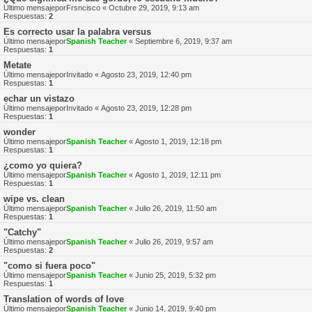
Último mensajepor
Frsncisco
«
Octubre 29, 2019, 9:13 am
Respuestas:
2
Es correcto usar la palabra versus
Último mensajepor
Spanish Teacher
«
Septiembre 6, 2019, 9:37 am
Respuestas:
1
Metate
Último mensajepor
Invitado
«
Agosto 23, 2019, 12:40 pm
Respuestas:
1
echar un vistazo
Último mensajepor
Invitado
«
Agosto 23, 2019, 12:28 pm
Respuestas:
1
wonder
Último mensajepor
Spanish Teacher
«
Agosto 1, 2019, 12:18 pm
Respuestas:
1
¿como yo quiera?
Último mensajepor
Spanish Teacher
«
Agosto 1, 2019, 12:11 pm
Respuestas:
1
wipe vs. clean
Último mensajepor
Spanish Teacher
«
Julio 26, 2019, 11:50 am
Respuestas:
1
"Catchy"
Último mensajepor
Spanish Teacher
«
Julio 26, 2019, 9:57 am
Respuestas:
2
"como si fuera poco"
Último mensajepor
Spanish Teacher
«
Junio 25, 2019, 5:32 pm
Respuestas:
1
Translation of words of love
Último mensajepor
Spanish Teacher
«
Junio 14, 2019, 9:40 pm