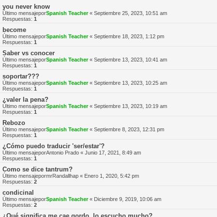
you never know
Último mensajepor
Spanish Teacher
«
Septiembre 25, 2023, 10:51 am
Respuestas:
1
become
Último mensajepor
Spanish Teacher
«
Septiembre 18, 2023, 1:12 pm
Respuestas:
1
Saber vs conocer
Último mensajepor
Spanish Teacher
«
Septiembre 13, 2023, 10:41 am
Respuestas:
1
soportar???
Último mensajepor
Spanish Teacher
«
Septiembre 13, 2023, 10:25 am
Respuestas:
1
¿valer la pena?
Último mensajepor
Spanish Teacher
«
Septiembre 13, 2023, 10:19 am
Respuestas:
1
Rebozo
Último mensajepor
Spanish Teacher
«
Septiembre 8, 2023, 12:31 pm
Respuestas:
1
¿Cómo puedo traducir 'ser/estar'?
Último mensajepor
Antonio Prado
«
Junio 17, 2021, 8:49 am
Respuestas:
1
Como se dice tantrum?
Último mensajepor
mrRandallhap
«
Enero 1, 2020, 5:42 pm
Respuestas:
2
condicinal
Último mensajepor
Spanish Teacher
«
Diciembre 9, 2019, 10:06 am
Respuestas:
2
¿Qué significa me cae gordo, lo escucho mucho?