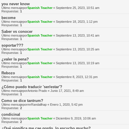
you never know
Último mensajepor
Spanish Teacher
«
Septiembre 25, 2023, 10:51 am
Respuestas:
1
become
Último mensajepor
Spanish Teacher
«
Septiembre 18, 2023, 1:12 pm
Respuestas:
1
Saber vs conocer
Último mensajepor
Spanish Teacher
«
Septiembre 13, 2023, 10:41 am
Respuestas:
1
soportar???
Último mensajepor
Spanish Teacher
«
Septiembre 13, 2023, 10:25 am
Respuestas:
1
¿valer la pena?
Último mensajepor
Spanish Teacher
«
Septiembre 13, 2023, 10:19 am
Respuestas:
1
Rebozo
Último mensajepor
Spanish Teacher
«
Septiembre 8, 2023, 12:31 pm
Respuestas:
1
¿Cómo puedo traducir 'ser/estar'?
Último mensajepor
Antonio Prado
«
Junio 17, 2021, 8:49 am
Respuestas:
1
Como se dice tantrum?
Último mensajepor
mrRandallhap
«
Enero 1, 2020, 5:42 pm
Respuestas:
2
condicinal
Último mensajepor
Spanish Teacher
«
Diciembre 9, 2019, 10:06 am
Respuestas:
2
¿Qué significa me cae gordo, lo escucho mucho?