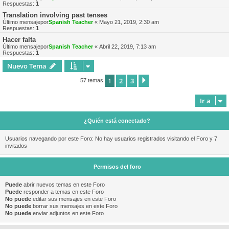
Respuestas:
1
Translation involving past tenses
Último mensajepor
Spanish Teacher
«
Mayo 21, 2019, 2:30 am
Respuestas:
1
Hacer falta
Último mensajepor
Spanish Teacher
«
Abril 22, 2019, 7:13 am
Respuestas:
1
Nuevo Tema
1
2
3
Siguiente
57 temas
Ir a
¿Quién está conectado?
Usuarios navegando por este Foro: No hay usuarios registrados visitando el Foro y 7
invitados
Permisos del foro
Puede
abrir nuevos temas en este Foro
Puede
responder a temas en este Foro
No puede
editar sus mensajes en este Foro
No puede
borrar sus mensajes en este Foro
No puede
enviar adjuntos en este Foro