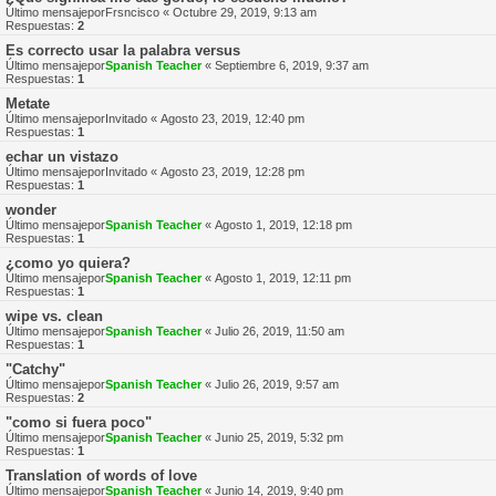
Último mensajepor
Frsncisco
«
Octubre 29, 2019, 9:13 am
Respuestas:
2
Es correcto usar la palabra versus
Último mensajepor
Spanish Teacher
«
Septiembre 6, 2019, 9:37 am
Respuestas:
1
Metate
Último mensajepor
Invitado
«
Agosto 23, 2019, 12:40 pm
Respuestas:
1
echar un vistazo
Último mensajepor
Invitado
«
Agosto 23, 2019, 12:28 pm
Respuestas:
1
wonder
Último mensajepor
Spanish Teacher
«
Agosto 1, 2019, 12:18 pm
Respuestas:
1
¿como yo quiera?
Último mensajepor
Spanish Teacher
«
Agosto 1, 2019, 12:11 pm
Respuestas:
1
wipe vs. clean
Último mensajepor
Spanish Teacher
«
Julio 26, 2019, 11:50 am
Respuestas:
1
"Catchy"
Último mensajepor
Spanish Teacher
«
Julio 26, 2019, 9:57 am
Respuestas:
2
"como si fuera poco"
Último mensajepor
Spanish Teacher
«
Junio 25, 2019, 5:32 pm
Respuestas:
1
Translation of words of love
Último mensajepor
Spanish Teacher
«
Junio 14, 2019, 9:40 pm