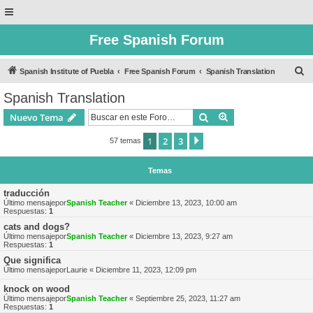
Free Spanish Forum
B
Spanish Institute of Puebla
Free Spanish Forum
Spanish Translation
u
Spanish Translation
s
Buscar
Búsqueda avanzad
Nuevo Tema
c
a
1
2
3
Siguiente
57 temas
r
Temas
traducción
Último mensajepor
Spanish Teacher
«
Diciembre 13, 2023, 10:00 am
Respuestas:
1
cats and dogs?
Último mensajepor
Spanish Teacher
«
Diciembre 13, 2023, 9:27 am
Respuestas:
1
Que significa
Último mensajepor
Laurie
«
Diciembre 11, 2023, 12:09 pm
knock on wood
Último mensajepor
Spanish Teacher
«
Septiembre 25, 2023, 11:27 am
Respuestas:
1