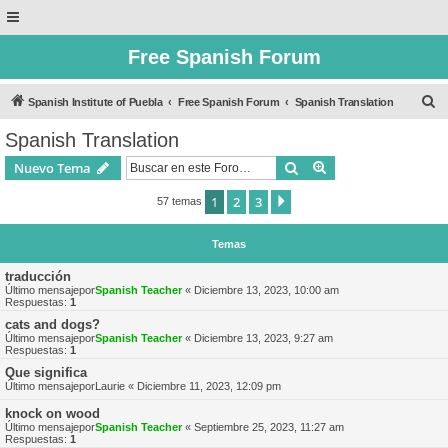
Free Spanish Forum
B
Spanish Institute of Puebla
Free Spanish Forum
Spanish Translation
u
Spanish Translation
s
Buscar
Búsqueda avanzad
Nuevo Tema
c
a
1
2
3
Siguiente
57 temas
r
Temas
traducción
Último mensajepor
Spanish Teacher
«
Diciembre 13, 2023, 10:00 am
Respuestas:
1
cats and dogs?
Último mensajepor
Spanish Teacher
«
Diciembre 13, 2023, 9:27 am
Respuestas:
1
Que significa
Último mensajepor
Laurie
«
Diciembre 11, 2023, 12:09 pm
knock on wood
Último mensajepor
Spanish Teacher
«
Septiembre 25, 2023, 11:27 am
Respuestas:
1