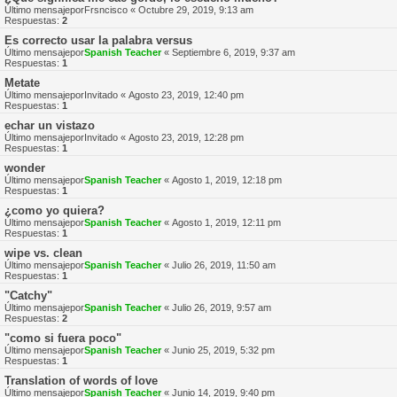
Último mensajepor
Frsncisco
«
Octubre 29, 2019, 9:13 am
Respuestas:
2
Es correcto usar la palabra versus
Último mensajepor
Spanish Teacher
«
Septiembre 6, 2019, 9:37 am
Respuestas:
1
Metate
Último mensajepor
Invitado
«
Agosto 23, 2019, 12:40 pm
Respuestas:
1
echar un vistazo
Último mensajepor
Invitado
«
Agosto 23, 2019, 12:28 pm
Respuestas:
1
wonder
Último mensajepor
Spanish Teacher
«
Agosto 1, 2019, 12:18 pm
Respuestas:
1
¿como yo quiera?
Último mensajepor
Spanish Teacher
«
Agosto 1, 2019, 12:11 pm
Respuestas:
1
wipe vs. clean
Último mensajepor
Spanish Teacher
«
Julio 26, 2019, 11:50 am
Respuestas:
1
"Catchy"
Último mensajepor
Spanish Teacher
«
Julio 26, 2019, 9:57 am
Respuestas:
2
"como si fuera poco"
Último mensajepor
Spanish Teacher
«
Junio 25, 2019, 5:32 pm
Respuestas:
1
Translation of words of love
Último mensajepor
Spanish Teacher
«
Junio 14, 2019, 9:40 pm