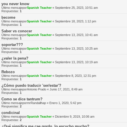
you never know
Último mensajepor
Spanish Teacher
«
Septiembre 25, 2023, 10:51 am
Respuestas:
1
become
Último mensajepor
Spanish Teacher
«
Septiembre 18, 2023, 1:12 pm
Respuestas:
1
Saber vs conocer
Último mensajepor
Spanish Teacher
«
Septiembre 13, 2023, 10:41 am
Respuestas:
1
soportar???
Último mensajepor
Spanish Teacher
«
Septiembre 13, 2023, 10:25 am
Respuestas:
1
¿valer la pena?
Último mensajepor
Spanish Teacher
«
Septiembre 13, 2023, 10:19 am
Respuestas:
1
Rebozo
Último mensajepor
Spanish Teacher
«
Septiembre 8, 2023, 12:31 pm
Respuestas:
1
¿Cómo puedo traducir 'ser/estar'?
Último mensajepor
Antonio Prado
«
Junio 17, 2021, 8:49 am
Respuestas:
1
Como se dice tantrum?
Último mensajepor
mrRandallhap
«
Enero 1, 2020, 5:42 pm
Respuestas:
2
condicinal
Último mensajepor
Spanish Teacher
«
Diciembre 9, 2019, 10:06 am
Respuestas:
2
¿Qué significa me cae gordo, lo escucho mucho?