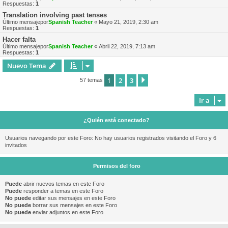
Respuestas:
1
Translation involving past tenses
Último mensajepor
Spanish Teacher
«
Mayo 21, 2019, 2:30 am
Respuestas:
1
Hacer falta
Último mensajepor
Spanish Teacher
«
Abril 22, 2019, 7:13 am
Respuestas:
1
Nuevo Tema
1
2
3
Siguiente
57 temas
Ir a
¿Quién está conectado?
Usuarios navegando por este Foro: No hay usuarios registrados visitando el Foro y 6
invitados
Permisos del foro
Puede
abrir nuevos temas en este Foro
Puede
responder a temas en este Foro
No puede
editar sus mensajes en este Foro
No puede
borrar sus mensajes en este Foro
No puede
enviar adjuntos en este Foro