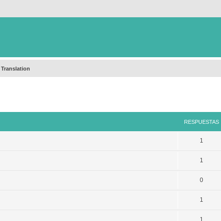
 Translation
queda avanzada
RESPUESTAS
1
1
0
1
1