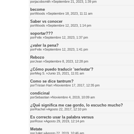
por
jacobsmith
»Septiembre 21, 2023, 1:39 pm
become
por
Woods
»Septiembre 18, 2023, 11:11 am
Saber vs conocer
por
Woods
»Septiembre 12, 2023, 1:14 pm
soportar???
por
Felix
»Septiembre 12, 2023, 1:37 pm
¿valer la pena?
por
Felix
»Septiembre 12, 2023, 1:41 pm
Rebozo
por
Jean
»Septiembre 8, 2023, 12:28 pm
¿Cómo puedo traducir 'ser/estar'?
por
Meg S.
»Junio 15, 2021, 11:01 am
Como se dice tantrum?
por
Tristan Hart
»Noviembre 17, 2017, 12:35 pm
condicinal
por
Sebastian
»Noviembre 4, 2019, 10:09 am
¿Qué significa me cae gordo, lo escucho mucho?
por
Rachel
»Agosto 22, 2017, 12:10 pm
Es correcto usar la palabra versus
por
Rose
»Agosto 29, 2019, 12:14 pm
Metate
por
Juliet
»Agosto 22, 2019, 10:46 am