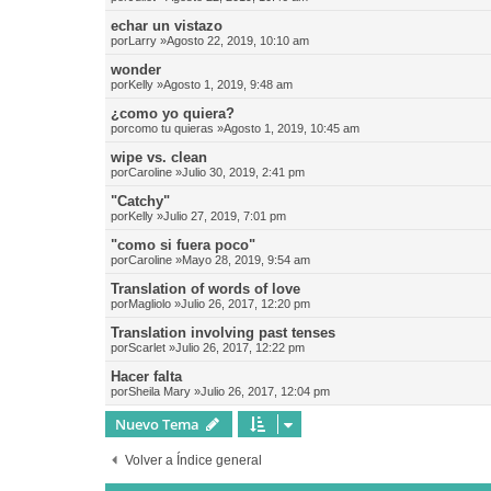
echar un vistazo
por
Larry
»Agosto 22, 2019, 10:10 am
wonder
por
Kelly
»Agosto 1, 2019, 9:48 am
¿como yo quiera?
por
como tu quieras
»Agosto 1, 2019, 10:45 am
wipe vs. clean
por
Caroline
»Julio 30, 2019, 2:41 pm
"Catchy"
por
Kelly
»Julio 27, 2019, 7:01 pm
"como si fuera poco"
por
Caroline
»Mayo 28, 2019, 9:54 am
Translation of words of love
por
Magliolo
»Julio 26, 2017, 12:20 pm
Translation involving past tenses
por
Scarlet
»Julio 26, 2017, 12:22 pm
Hacer falta
por
Sheila Mary
»Julio 26, 2017, 12:04 pm
Nuevo Tema
Volver a Índice general