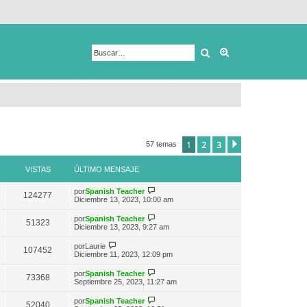
Buscar
Búsqueda avanza
1
2
3
Siguiente
57 temas
VISTAS
ÚLTIMO MENSAJE
V
por
Spanish Teacher
124277
e
Diciembre 13, 2023, 10:00 am
r
ú
V
por
Spanish Teacher
51323
l
e
Diciembre 13, 2023, 9:27 am
t
r
i
ú
V
por
Laurie
m
107452
l
e
Diciembre 11, 2023, 12:09 pm
o
t
r
m
i
ú
e
V
por
Spanish Teacher
m
73368
l
n
e
Septiembre 25, 2023, 11:27 am
o
t
s
r
m
i
a
ú
e
V
por
Spanish Teacher
m
52040
j
l