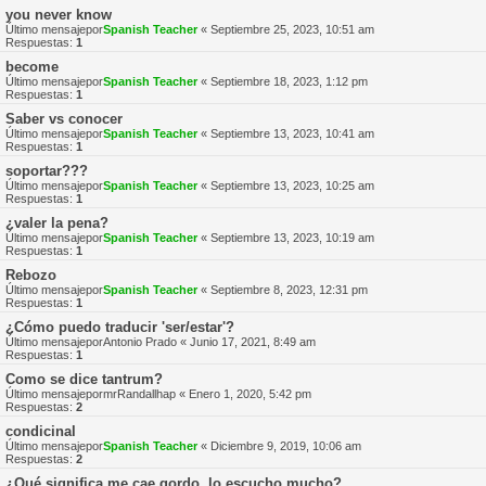
you never know
Último mensajepor
Spanish Teacher
«
Septiembre 25, 2023, 10:51 am
Respuestas:
1
become
Último mensajepor
Spanish Teacher
«
Septiembre 18, 2023, 1:12 pm
Respuestas:
1
Saber vs conocer
Último mensajepor
Spanish Teacher
«
Septiembre 13, 2023, 10:41 am
Respuestas:
1
soportar???
Último mensajepor
Spanish Teacher
«
Septiembre 13, 2023, 10:25 am
Respuestas:
1
¿valer la pena?
Último mensajepor
Spanish Teacher
«
Septiembre 13, 2023, 10:19 am
Respuestas:
1
Rebozo
Último mensajepor
Spanish Teacher
«
Septiembre 8, 2023, 12:31 pm
Respuestas:
1
¿Cómo puedo traducir 'ser/estar'?
Último mensajepor
Antonio Prado
«
Junio 17, 2021, 8:49 am
Respuestas:
1
Como se dice tantrum?
Último mensajepor
mrRandallhap
«
Enero 1, 2020, 5:42 pm
Respuestas:
2
condicinal
Último mensajepor
Spanish Teacher
«
Diciembre 9, 2019, 10:06 am
Respuestas:
2
¿Qué significa me cae gordo, lo escucho mucho?