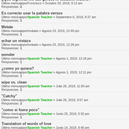
Último mensajepor
Frsncisco
«
Octubre 29, 2019, 9:13 am
Respuestas:
2
Es correcto usar la palabra versus
Último mensajepor
Spanish Teacher
«
Septiembre 6, 2019, 9:37 am
Respuestas:
1
Metate
Último mensajepor
Invitado
«
Agosto 23, 2019, 12:40 pm
Respuestas:
1
echar un vistazo
Último mensajepor
Invitado
«
Agosto 23, 2019, 12:28 pm
Respuestas:
1
wonder
Último mensajepor
Spanish Teacher
«
Agosto 1, 2019, 12:18 pm
Respuestas:
1
¿como yo quiera?
Último mensajepor
Spanish Teacher
«
Agosto 1, 2019, 12:11 pm
Respuestas:
1
wipe vs. clean
Último mensajepor
Spanish Teacher
«
Julio 26, 2019, 11:50 am
Respuestas:
1
"Catchy"
Último mensajepor
Spanish Teacher
«
Julio 26, 2019, 9:57 am
Respuestas:
2
"como si fuera poco"
Último mensajepor
Spanish Teacher
«
Junio 25, 2019, 5:32 pm
Respuestas:
1
Translation of words of love
Último mensajepor
Spanish Teacher
«
Junio 14, 2019, 9:40 pm