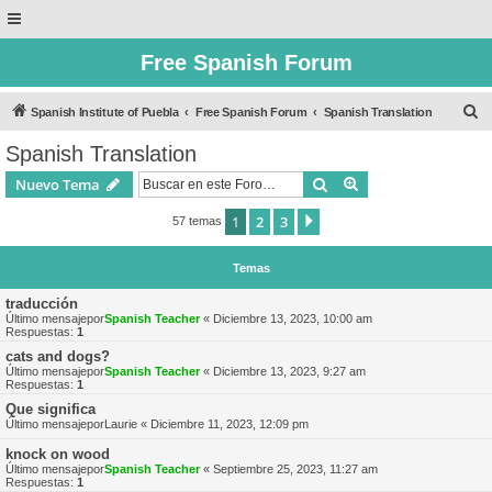
Free Spanish Forum
B
Spanish Institute of Puebla
Free Spanish Forum
Spanish Translation
u
Spanish Translation
s
Buscar
Búsqueda avanzad
Nuevo Tema
c
a
1
2
3
Siguiente
57 temas
r
Temas
traducción
Último mensajepor
Spanish Teacher
«
Diciembre 13, 2023, 10:00 am
Respuestas:
1
cats and dogs?
Último mensajepor
Spanish Teacher
«
Diciembre 13, 2023, 9:27 am
Respuestas:
1
Que significa
Último mensajepor
Laurie
«
Diciembre 11, 2023, 12:09 pm
knock on wood
Último mensajepor
Spanish Teacher
«
Septiembre 25, 2023, 11:27 am
Respuestas:
1