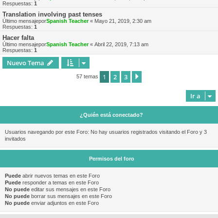
Respuestas:
1
Translation involving past tenses
Último mensajepor
Spanish Teacher
«
Mayo 21, 2019, 2:30 am
Respuestas:
1
Hacer falta
Último mensajepor
Spanish Teacher
«
Abril 22, 2019, 7:13 am
Respuestas:
1
Nuevo Tema
1
2
3
Siguiente
57 temas
Ir a
¿Quién está conectado?
Usuarios navegando por este Foro: No hay usuarios registrados visitando el Foro y 3
invitados
Permisos del foro
Puede
abrir nuevos temas en este Foro
Puede
responder a temas en este Foro
No puede
editar sus mensajes en este Foro
No puede
borrar sus mensajes en este Foro
No puede
enviar adjuntos en este Foro