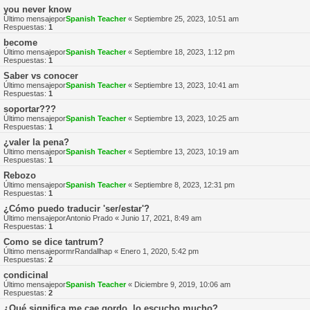
you never know
Último mensajepor
Spanish Teacher
«
Septiembre 25, 2023, 10:51 am
Respuestas:
1
become
Último mensajepor
Spanish Teacher
«
Septiembre 18, 2023, 1:12 pm
Respuestas:
1
Saber vs conocer
Último mensajepor
Spanish Teacher
«
Septiembre 13, 2023, 10:41 am
Respuestas:
1
soportar???
Último mensajepor
Spanish Teacher
«
Septiembre 13, 2023, 10:25 am
Respuestas:
1
¿valer la pena?
Último mensajepor
Spanish Teacher
«
Septiembre 13, 2023, 10:19 am
Respuestas:
1
Rebozo
Último mensajepor
Spanish Teacher
«
Septiembre 8, 2023, 12:31 pm
Respuestas:
1
¿Cómo puedo traducir 'ser/estar'?
Último mensajepor
Antonio Prado
«
Junio 17, 2021, 8:49 am
Respuestas:
1
Como se dice tantrum?
Último mensajepor
mrRandallhap
«
Enero 1, 2020, 5:42 pm
Respuestas:
2
condicinal
Último mensajepor
Spanish Teacher
«
Diciembre 9, 2019, 10:06 am
Respuestas:
2
¿Qué significa me cae gordo, lo escucho mucho?