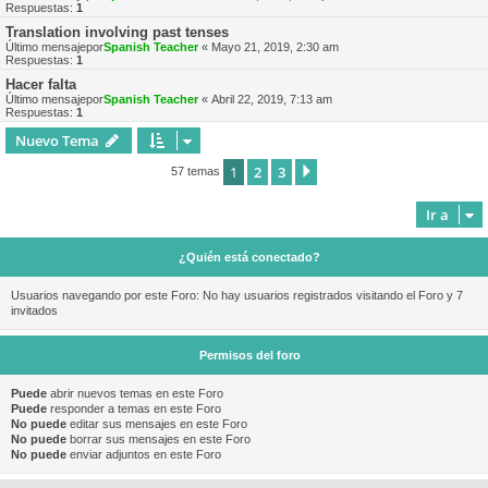
Respuestas:
1
Translation involving past tenses
Último mensajepor
Spanish Teacher
«
Mayo 21, 2019, 2:30 am
Respuestas:
1
Hacer falta
Último mensajepor
Spanish Teacher
«
Abril 22, 2019, 7:13 am
Respuestas:
1
Nuevo Tema
1
2
3
Siguiente
57 temas
Ir a
¿Quién está conectado?
Usuarios navegando por este Foro: No hay usuarios registrados visitando el Foro y 7
invitados
Permisos del foro
Puede
abrir nuevos temas en este Foro
Puede
responder a temas en este Foro
No puede
editar sus mensajes en este Foro
No puede
borrar sus mensajes en este Foro
No puede
enviar adjuntos en este Foro