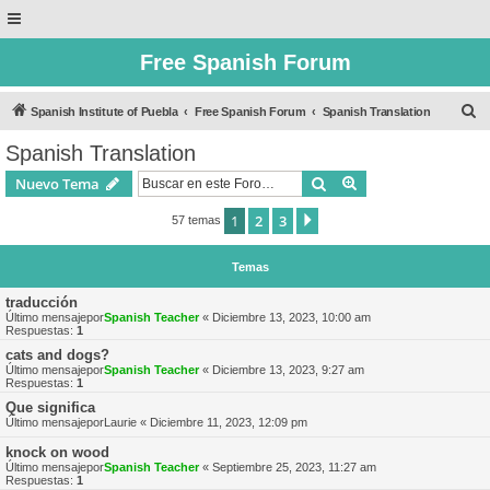
Free Spanish Forum
B
Spanish Institute of Puebla
Free Spanish Forum
Spanish Translation
u
Spanish Translation
s
Buscar
Búsqueda avanzad
Nuevo Tema
c
a
1
2
3
Siguiente
57 temas
r
Temas
traducción
Último mensajepor
Spanish Teacher
«
Diciembre 13, 2023, 10:00 am
Respuestas:
1
cats and dogs?
Último mensajepor
Spanish Teacher
«
Diciembre 13, 2023, 9:27 am
Respuestas:
1
Que significa
Último mensajepor
Laurie
«
Diciembre 11, 2023, 12:09 pm
knock on wood
Último mensajepor
Spanish Teacher
«
Septiembre 25, 2023, 11:27 am
Respuestas:
1