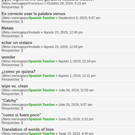
Último mensajepor
Frsncisco
«
Octubre 29, 2019, 9:13 am
Respuestas:
2
Es correcto usar la palabra versus
Último mensajepor
Spanish Teacher
«
Septiembre 6, 2019, 9:37 am
Respuestas:
1
Metate
Último mensajepor
Invitado
«
Agosto 23, 2019, 12:40 pm
Respuestas:
1
echar un vistazo
Último mensajepor
Invitado
«
Agosto 23, 2019, 12:28 pm
Respuestas:
1
wonder
Último mensajepor
Spanish Teacher
«
Agosto 1, 2019, 12:18 pm
Respuestas:
1
¿como yo quiera?
Último mensajepor
Spanish Teacher
«
Agosto 1, 2019, 12:11 pm
Respuestas:
1
wipe vs. clean
Último mensajepor
Spanish Teacher
«
Julio 26, 2019, 11:50 am
Respuestas:
1
"Catchy"
Último mensajepor
Spanish Teacher
«
Julio 26, 2019, 9:57 am
Respuestas:
2
"como si fuera poco"
Último mensajepor
Spanish Teacher
«
Junio 25, 2019, 5:32 pm
Respuestas:
1
Translation of words of love
Último mensajepor
Spanish Teacher
«
Junio 14, 2019, 9:40 pm