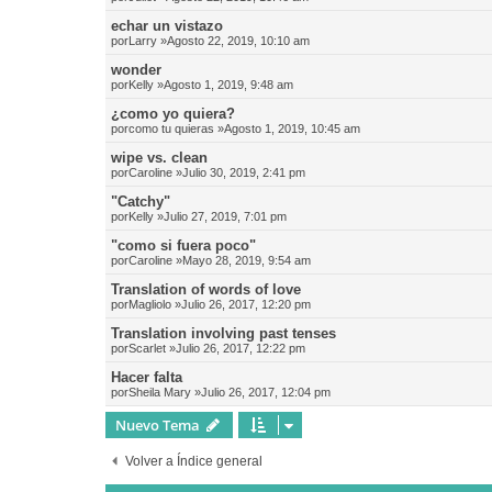
echar un vistazo
por
Larry
»Agosto 22, 2019, 10:10 am
wonder
por
Kelly
»Agosto 1, 2019, 9:48 am
¿como yo quiera?
por
como tu quieras
»Agosto 1, 2019, 10:45 am
wipe vs. clean
por
Caroline
»Julio 30, 2019, 2:41 pm
"Catchy"
por
Kelly
»Julio 27, 2019, 7:01 pm
"como si fuera poco"
por
Caroline
»Mayo 28, 2019, 9:54 am
Translation of words of love
por
Magliolo
»Julio 26, 2017, 12:20 pm
Translation involving past tenses
por
Scarlet
»Julio 26, 2017, 12:22 pm
Hacer falta
por
Sheila Mary
»Julio 26, 2017, 12:04 pm
Nuevo Tema
Volver a Índice general