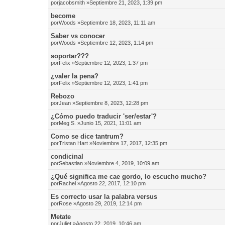
por
jacobsmith
»Septiembre 21, 2023, 1:39 pm
become
por
Woods
»Septiembre 18, 2023, 11:11 am
Saber vs conocer
por
Woods
»Septiembre 12, 2023, 1:14 pm
soportar???
por
Felix
»Septiembre 12, 2023, 1:37 pm
¿valer la pena?
por
Felix
»Septiembre 12, 2023, 1:41 pm
Rebozo
por
Jean
»Septiembre 8, 2023, 12:28 pm
¿Cómo puedo traducir 'ser/estar'?
por
Meg S.
»Junio 15, 2021, 11:01 am
Como se dice tantrum?
por
Tristan Hart
»Noviembre 17, 2017, 12:35 pm
condicinal
por
Sebastian
»Noviembre 4, 2019, 10:09 am
¿Qué significa me cae gordo, lo escucho mucho?
por
Rachel
»Agosto 22, 2017, 12:10 pm
Es correcto usar la palabra versus
por
Rose
»Agosto 29, 2019, 12:14 pm
Metate
por
Juliet
»Agosto 22, 2019, 10:46 am