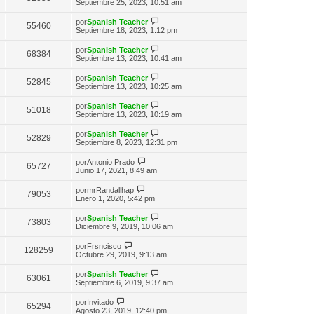
n
e
Septiembre 25, 2023, 10:51 am
o
e
t
s
r
m
i
a
ú
e
V
por
Spanish Teacher
m
55460
j
l
n
e
Septiembre 18, 2023, 1:12 pm
o
e
t
s
r
m
i
a
ú
e
V
por
Spanish Teacher
m
68384
j
l
n
e
Septiembre 13, 2023, 10:41 am
o
e
t
s
r
m
i
a
ú
e
V
por
Spanish Teacher
m
52845
j
l
n
e
Septiembre 13, 2023, 10:25 am
o
e
t
s
r
m
i
a
ú
e
V
por
Spanish Teacher
m
51018
j
l
n
e
Septiembre 13, 2023, 10:19 am
o
e
t
s
r
m
i
a
ú
e
V
por
Spanish Teacher
m
52829
j
l
n
e
Septiembre 8, 2023, 12:31 pm
o
e
t
s
r
m
i
a
ú
V
e
por
Antonio Prado
m
65727
j
l
e
n
Junio 17, 2021, 8:49 am
o
e
t
r
s
m
i
ú
a
V
e
por
mrRandallhap
m
79053
l
j
e
n
Enero 1, 2020, 5:42 pm
o
t
e
r
s
m
i
ú
a
e
V
por
Spanish Teacher
m
73803
l
j
n
e
Diciembre 9, 2019, 10:06 am
o
t
e
s
r
m
i
a
ú
V
e
por
Frsncisco
m
128259
j
l
e
n
Octubre 29, 2019, 9:13 am
o
e
t
r
s
m
i
ú
a
e
V
por
Spanish Teacher
m
63061
l
j
n
e
Septiembre 6, 2019, 9:37 am
o
t
e
s
r
m
i
a
ú
V
e
por
Invitado
m
65294
j
l
e
n
Agosto 23, 2019, 12:40 pm
o