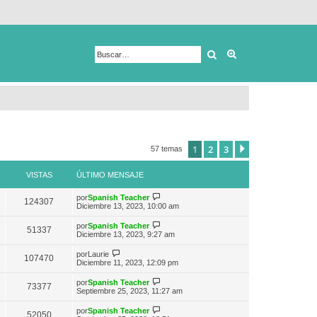
Buscar
Búsqueda avanza
1
2
3
Siguiente
57 temas
VISTAS
ÚLTIMO MENSAJE
V
por
Spanish Teacher
124307
e
Diciembre 13, 2023, 10:00 am
r
ú
V
por
Spanish Teacher
51337
l
e
Diciembre 13, 2023, 9:27 am
t
r
i
ú
V
por
Laurie
m
107470
l
e
Diciembre 11, 2023, 12:09 pm
o
t
r
m
i
ú
e
V
por
Spanish Teacher
m
73377
l
n
e
Septiembre 25, 2023, 11:27 am
o
t
s
r
m
i
a
ú
e
V
por
Spanish Teacher
m
52050
j
l