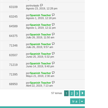
e
t
r
s
m
i
ú
a
V
e
por
Invitado
m
63109
l
j
e
n
Agosto 23, 2019, 12:28 pm
o
t
e
r
s
m
i
ú
a
e
V
por
Spanish Teacher
m
63245
l
j
n
e
Agosto 1, 2019, 12:18 pm
o
t
e
s
r
m
i
a
ú
e
V
por
Spanish Teacher
m
64589
j
l
n
e
Agosto 1, 2019, 12:11 pm
o
e
t
s
r
m
i
a
ú
e
V
por
Spanish Teacher
m
64375
j
l
n
e
Julio 26, 2019, 11:50 am
o
e
t
s
r
m
i
a
ú
e
V
por
Spanish Teacher
m
71346
j
l
n
e
Julio 26, 2019, 9:57 am
o
e
t
s
r
m
i
a
ú
e
V
por
Spanish Teacher
m
63507
j
l
n
e
Junio 25, 2019, 5:32 pm
o
e
t
s
r
m
i
a
ú
e
V
por
Spanish Teacher
m
71219
j
l
n
e
Junio 14, 2019, 9:40 pm
o
e
t
s
r
m
i
a
ú
e
V
por
Spanish Teacher
m
71395
j
l
n
e
Mayo 21, 2019, 2:30 am
o
e
t
s
r
m
i
a
ú
e
V
por
Spanish Teacher
m
68950
j
l
n
e
Abril 22, 2019, 7:13 am
o
e
t
s
r
m
i
a
ú
e
1
2
3
m
Siguiente
57 temas
j
l
n
o
e
t
s
m
i
a
Ir a
e
m
j
n
o
e
s