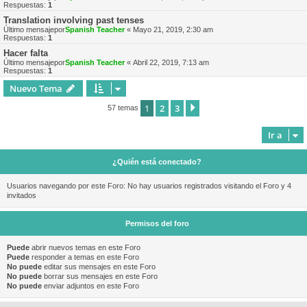
Respuestas:
1
Translation involving past tenses
Último mensajepor
Spanish Teacher
«
Mayo 21, 2019, 2:30 am
Respuestas:
1
Hacer falta
Último mensajepor
Spanish Teacher
«
Abril 22, 2019, 7:13 am
Respuestas:
1
Nuevo Tema
1
2
3
Siguiente
57 temas
Ir a
¿Quién está conectado?
Usuarios navegando por este Foro: No hay usuarios registrados visitando el Foro y 4
invitados
Permisos del foro
Puede
abrir nuevos temas en este Foro
Puede
responder a temas en este Foro
No puede
editar sus mensajes en este Foro
No puede
borrar sus mensajes en este Foro
No puede
enviar adjuntos en este Foro