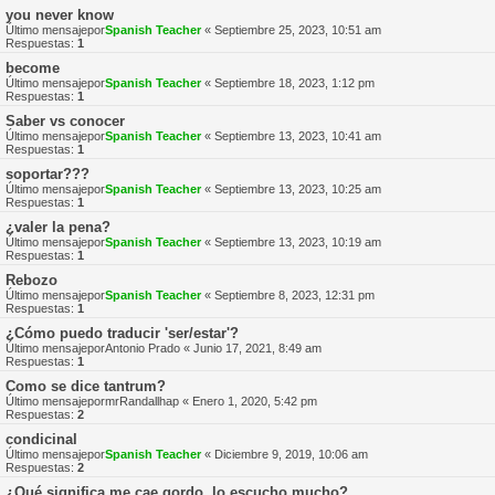
you never know
Último mensajepor
Spanish Teacher
«
Septiembre 25, 2023, 10:51 am
Respuestas:
1
become
Último mensajepor
Spanish Teacher
«
Septiembre 18, 2023, 1:12 pm
Respuestas:
1
Saber vs conocer
Último mensajepor
Spanish Teacher
«
Septiembre 13, 2023, 10:41 am
Respuestas:
1
soportar???
Último mensajepor
Spanish Teacher
«
Septiembre 13, 2023, 10:25 am
Respuestas:
1
¿valer la pena?
Último mensajepor
Spanish Teacher
«
Septiembre 13, 2023, 10:19 am
Respuestas:
1
Rebozo
Último mensajepor
Spanish Teacher
«
Septiembre 8, 2023, 12:31 pm
Respuestas:
1
¿Cómo puedo traducir 'ser/estar'?
Último mensajepor
Antonio Prado
«
Junio 17, 2021, 8:49 am
Respuestas:
1
Como se dice tantrum?
Último mensajepor
mrRandallhap
«
Enero 1, 2020, 5:42 pm
Respuestas:
2
condicinal
Último mensajepor
Spanish Teacher
«
Diciembre 9, 2019, 10:06 am
Respuestas:
2
¿Qué significa me cae gordo, lo escucho mucho?