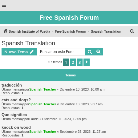
Free Spanish Forum
B
Spanish Institute of Puebla
Free Spanish Forum
Spanish Translation
u
Spanish Translation
s
Buscar
Búsqueda avanzad
Nuevo Tema
c
a
1
2
3
Siguiente
57 temas
r
Temas
traducción
Último mensajepor
Spanish Teacher
«
Diciembre 13, 2023, 10:00 am
Respuestas:
1
cats and dogs?
Último mensajepor
Spanish Teacher
«
Diciembre 13, 2023, 9:27 am
Respuestas:
1
Que significa
Último mensajepor
Laurie
«
Diciembre 11, 2023, 12:09 pm
knock on wood
Último mensajepor
Spanish Teacher
«
Septiembre 25, 2023, 11:27 am
Respuestas:
1