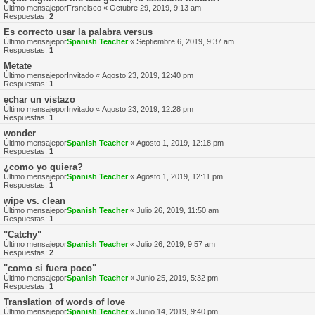
Último mensajepor
Frsncisco
«
Octubre 29, 2019, 9:13 am
Respuestas:
2
Es correcto usar la palabra versus
Último mensajepor
Spanish Teacher
«
Septiembre 6, 2019, 9:37 am
Respuestas:
1
Metate
Último mensajepor
Invitado
«
Agosto 23, 2019, 12:40 pm
Respuestas:
1
echar un vistazo
Último mensajepor
Invitado
«
Agosto 23, 2019, 12:28 pm
Respuestas:
1
wonder
Último mensajepor
Spanish Teacher
«
Agosto 1, 2019, 12:18 pm
Respuestas:
1
¿como yo quiera?
Último mensajepor
Spanish Teacher
«
Agosto 1, 2019, 12:11 pm
Respuestas:
1
wipe vs. clean
Último mensajepor
Spanish Teacher
«
Julio 26, 2019, 11:50 am
Respuestas:
1
"Catchy"
Último mensajepor
Spanish Teacher
«
Julio 26, 2019, 9:57 am
Respuestas:
2
"como si fuera poco"
Último mensajepor
Spanish Teacher
«
Junio 25, 2019, 5:32 pm
Respuestas:
1
Translation of words of love
Último mensajepor
Spanish Teacher
«
Junio 14, 2019, 9:40 pm