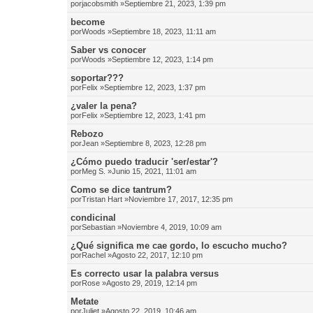
por
jacobsmith
»Septiembre 21, 2023, 1:39 pm
become
por
Woods
»Septiembre 18, 2023, 11:11 am
Saber vs conocer
por
Woods
»Septiembre 12, 2023, 1:14 pm
soportar???
por
Felix
»Septiembre 12, 2023, 1:37 pm
¿valer la pena?
por
Felix
»Septiembre 12, 2023, 1:41 pm
Rebozo
por
Jean
»Septiembre 8, 2023, 12:28 pm
¿Cómo puedo traducir 'ser/estar'?
por
Meg S.
»Junio 15, 2021, 11:01 am
Como se dice tantrum?
por
Tristan Hart
»Noviembre 17, 2017, 12:35 pm
condicinal
por
Sebastian
»Noviembre 4, 2019, 10:09 am
¿Qué significa me cae gordo, lo escucho mucho?
por
Rachel
»Agosto 22, 2017, 12:10 pm
Es correcto usar la palabra versus
por
Rose
»Agosto 29, 2019, 12:14 pm
Metate
por
Juliet
»Agosto 22, 2019, 10:46 am