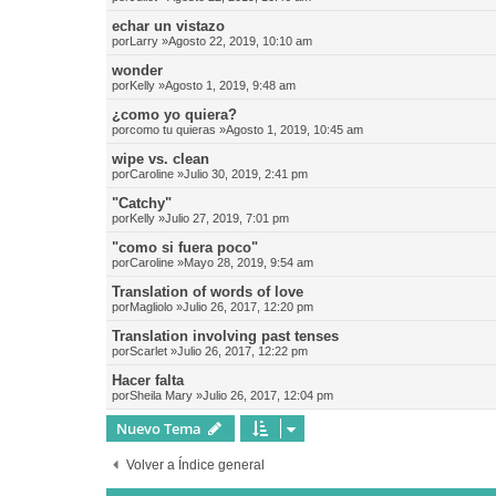
echar un vistazo
por
Larry
»Agosto 22, 2019, 10:10 am
wonder
por
Kelly
»Agosto 1, 2019, 9:48 am
¿como yo quiera?
por
como tu quieras
»Agosto 1, 2019, 10:45 am
wipe vs. clean
por
Caroline
»Julio 30, 2019, 2:41 pm
"Catchy"
por
Kelly
»Julio 27, 2019, 7:01 pm
"como si fuera poco"
por
Caroline
»Mayo 28, 2019, 9:54 am
Translation of words of love
por
Magliolo
»Julio 26, 2017, 12:20 pm
Translation involving past tenses
por
Scarlet
»Julio 26, 2017, 12:22 pm
Hacer falta
por
Sheila Mary
»Julio 26, 2017, 12:04 pm
Nuevo Tema
Volver a Índice general