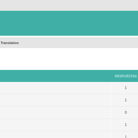
 Translation
queda avanzada
RESPUESTAS
1
1
0
1
1