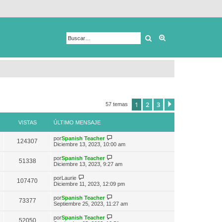
Buscar
Búsqueda avanza
1
2
3
Siguiente
57 temas
VISTAS
ÚLTIMO MENSAJE
V
por
Spanish Teacher
124307
e
Diciembre 13, 2023, 10:00 am
r
ú
V
por
Spanish Teacher
51338
l
e
Diciembre 13, 2023, 9:27 am
t
r
i
ú
V
por
Laurie
m
107470
l
e
Diciembre 11, 2023, 12:09 pm
o
t
r
m
i
ú
e
V
por
Spanish Teacher
m
73377
l
n
e
Septiembre 25, 2023, 11:27 am
o
t
s
r
m
i
a
ú
e
V
por
Spanish Teacher
m
52050
j
l