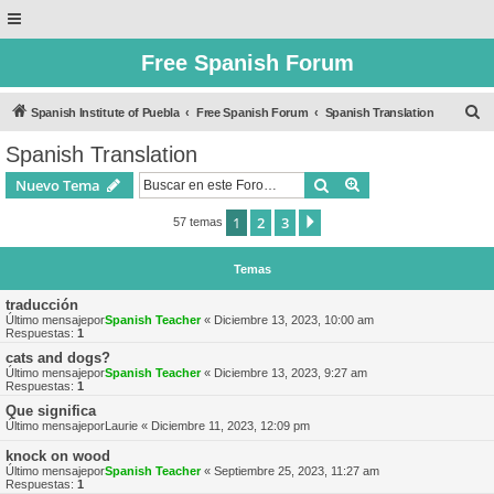
Free Spanish Forum
B
Spanish Institute of Puebla
Free Spanish Forum
Spanish Translation
u
Spanish Translation
s
Buscar
Búsqueda avanzad
Nuevo Tema
c
a
1
2
3
Siguiente
57 temas
r
Temas
traducción
Último mensajepor
Spanish Teacher
«
Diciembre 13, 2023, 10:00 am
Respuestas:
1
cats and dogs?
Último mensajepor
Spanish Teacher
«
Diciembre 13, 2023, 9:27 am
Respuestas:
1
Que significa
Último mensajepor
Laurie
«
Diciembre 11, 2023, 12:09 pm
knock on wood
Último mensajepor
Spanish Teacher
«
Septiembre 25, 2023, 11:27 am
Respuestas:
1