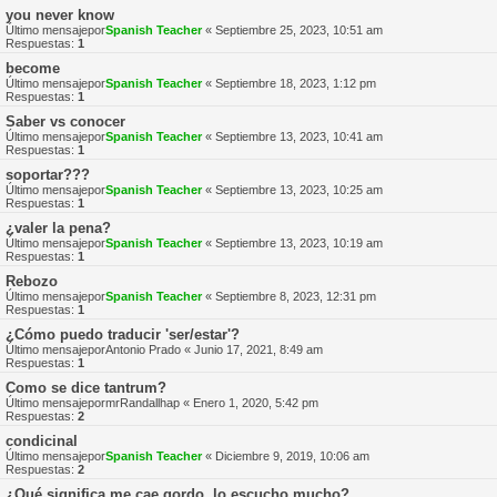
you never know
Último mensajepor
Spanish Teacher
«
Septiembre 25, 2023, 10:51 am
Respuestas:
1
become
Último mensajepor
Spanish Teacher
«
Septiembre 18, 2023, 1:12 pm
Respuestas:
1
Saber vs conocer
Último mensajepor
Spanish Teacher
«
Septiembre 13, 2023, 10:41 am
Respuestas:
1
soportar???
Último mensajepor
Spanish Teacher
«
Septiembre 13, 2023, 10:25 am
Respuestas:
1
¿valer la pena?
Último mensajepor
Spanish Teacher
«
Septiembre 13, 2023, 10:19 am
Respuestas:
1
Rebozo
Último mensajepor
Spanish Teacher
«
Septiembre 8, 2023, 12:31 pm
Respuestas:
1
¿Cómo puedo traducir 'ser/estar'?
Último mensajepor
Antonio Prado
«
Junio 17, 2021, 8:49 am
Respuestas:
1
Como se dice tantrum?
Último mensajepor
mrRandallhap
«
Enero 1, 2020, 5:42 pm
Respuestas:
2
condicinal
Último mensajepor
Spanish Teacher
«
Diciembre 9, 2019, 10:06 am
Respuestas:
2
¿Qué significa me cae gordo, lo escucho mucho?