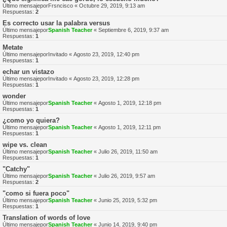
Último mensajepor
Frsncisco
«
Octubre 29, 2019, 9:13 am
Respuestas:
2
Es correcto usar la palabra versus
Último mensajepor
Spanish Teacher
«
Septiembre 6, 2019, 9:37 am
Respuestas:
1
Metate
Último mensajepor
Invitado
«
Agosto 23, 2019, 12:40 pm
Respuestas:
1
echar un vistazo
Último mensajepor
Invitado
«
Agosto 23, 2019, 12:28 pm
Respuestas:
1
wonder
Último mensajepor
Spanish Teacher
«
Agosto 1, 2019, 12:18 pm
Respuestas:
1
¿como yo quiera?
Último mensajepor
Spanish Teacher
«
Agosto 1, 2019, 12:11 pm
Respuestas:
1
wipe vs. clean
Último mensajepor
Spanish Teacher
«
Julio 26, 2019, 11:50 am
Respuestas:
1
"Catchy"
Último mensajepor
Spanish Teacher
«
Julio 26, 2019, 9:57 am
Respuestas:
2
"como si fuera poco"
Último mensajepor
Spanish Teacher
«
Junio 25, 2019, 5:32 pm
Respuestas:
1
Translation of words of love
Último mensajepor
Spanish Teacher
«
Junio 14, 2019, 9:40 pm