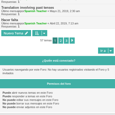
Respuestas:
1
Translation involving past tenses
Último mensajepor
Spanish Teacher
«
Mayo 21, 2019, 2:30 am
Respuestas:
1
Hacer falta
Último mensajepor
Spanish Teacher
«
Abril 22, 2019, 7:13 am
Respuestas:
1
Nuevo Tema
1
2
3
Siguiente
57 temas
Ir a
¿Quién está conectado?
Usuarios navegando por este Foro: No hay usuarios registrados visitando el Foro y 5
invitados
Permisos del foro
Puede
abrir nuevos temas en este Foro
Puede
responder a temas en este Foro
No puede
editar sus mensajes en este Foro
No puede
borrar sus mensajes en este Foro
No puede
enviar adjuntos en este Foro