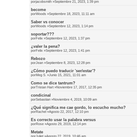
por
jacobsmith
»Septiembre 21, 2023, 1:39 pm
become
por
Woods
»Septiembre 18, 2023, 11:11 am
Saber vs conocer
por
Woods
»Septiembre 12, 2023, 1:14 pm
soportar???
por
Felix
»Septiembre 12, 2023, 1:37 pm
¿valer la pena?
por
Felix
»Septiembre 12, 2023, 1:41 pm
Rebozo
por
Jean
»Septiembre 8, 2023, 12:28 pm
¿Cómo puedo traducir 'ser/estar'?
por
Meg S.
»Junio 15, 2021, 11:01 am
Como se dice tantrum?
por
Tristan Hart
»Noviembre 17, 2017, 12:35 pm
condicinal
por
Sebastian
»Noviembre 4, 2019, 10:09 am
¿Qué significa me cae gordo, lo escucho mucho?
por
Rachel
»Agosto 22, 2017, 12:10 pm
Es correcto usar la palabra versus
por
Rose
»Agosto 29, 2019, 12:14 pm
Metate
por
Juliet
»Agosto 22, 2019, 10:46 am