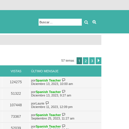
Buscar
Búsqueda avanza
1
2
3
Siguiente
57 temas
VISTAS
ÚLTIMO MENSAJE
V
por
Spanish Teacher
124275
e
Diciembre 13, 2023, 10:00 am
r
ú
V
por
Spanish Teacher
51322
l
e
Diciembre 13, 2023, 9:27 am
t
r
i
ú
V
por
Laurie
m
107448
l
e
Diciembre 11, 2023, 12:09 pm
o
t
r
m
i
ú
e
V
por
Spanish Teacher
m
73367
l
n
e
Septiembre 25, 2023, 11:27 am
o
t
s
r
m
i
a
ú
e
V
por
Spanish Teacher
m
52039
j
l