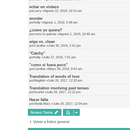
echar un vistazo
por
Larry
»Agosto 22, 2019, 10:10 am
wonder
por
Kelly
»Agosto 1, 2019, 9:48 am
¿como yo quiera?
por
como tu quieras
»Agosto 1, 2019, 10:45 am
wipe vs. clean
por
Caroline
»Julio 30, 2019, 2:41 pm
"Catchy"
por
Kelly
»Julio 27, 2019, 7:01 pm
"como si fuera poco"
por
Caroline
»Mayo 28, 2019, 9:54 am
Translation of words of love
por
Magliolo
»Julio 26, 2017, 12:20 pm
Translation involving past tenses
por
Scarlet
»Julio 26, 2017, 12:22 pm
Hacer falta
por
Sheila Mary
»Julio 26, 2017, 12:04 pm
Nuevo Tema
Volver a Índice general