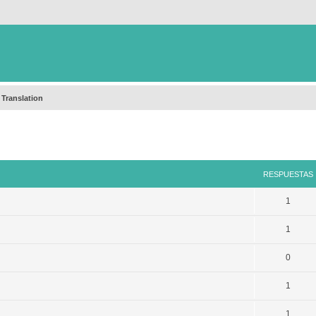
 Translation
queda avanzada
RESPUESTAS
1
1
0
1
1