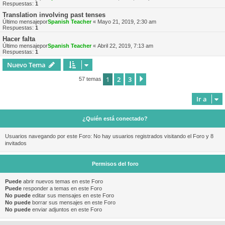
Respuestas:
1
Translation involving past tenses
Último mensajepor
Spanish Teacher
«
Mayo 21, 2019, 2:30 am
Respuestas:
1
Hacer falta
Último mensajepor
Spanish Teacher
«
Abril 22, 2019, 7:13 am
Respuestas:
1
Nuevo Tema
1
2
3
Siguiente
57 temas
Ir a
¿Quién está conectado?
Usuarios navegando por este Foro: No hay usuarios registrados visitando el Foro y 8
invitados
Permisos del foro
Puede
abrir nuevos temas en este Foro
Puede
responder a temas en este Foro
No puede
editar sus mensajes en este Foro
No puede
borrar sus mensajes en este Foro
No puede
enviar adjuntos en este Foro