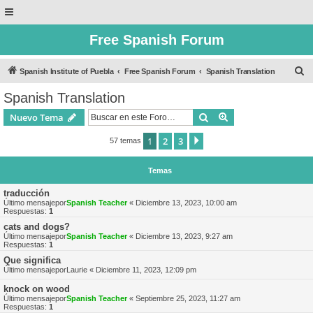
Free Spanish Forum
B
Spanish Institute of Puebla
Free Spanish Forum
Spanish Translation
u
Spanish Translation
s
Buscar
Búsqueda avanzad
Nuevo Tema
c
a
1
2
3
Siguiente
57 temas
r
Temas
traducción
Último mensajepor
Spanish Teacher
«
Diciembre 13, 2023, 10:00 am
Respuestas:
1
cats and dogs?
Último mensajepor
Spanish Teacher
«
Diciembre 13, 2023, 9:27 am
Respuestas:
1
Que significa
Último mensajepor
Laurie
«
Diciembre 11, 2023, 12:09 pm
knock on wood
Último mensajepor
Spanish Teacher
«
Septiembre 25, 2023, 11:27 am
Respuestas:
1