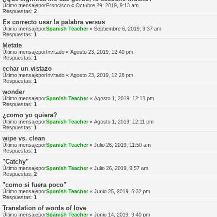
Último mensajepor
Frsncisco
«
Octubre 29, 2019, 9:13 am
Respuestas:
2
Es correcto usar la palabra versus
Último mensajepor
Spanish Teacher
«
Septiembre 6, 2019, 9:37 am
Respuestas:
1
Metate
Último mensajepor
Invitado
«
Agosto 23, 2019, 12:40 pm
Respuestas:
1
echar un vistazo
Último mensajepor
Invitado
«
Agosto 23, 2019, 12:28 pm
Respuestas:
1
wonder
Último mensajepor
Spanish Teacher
«
Agosto 1, 2019, 12:18 pm
Respuestas:
1
¿como yo quiera?
Último mensajepor
Spanish Teacher
«
Agosto 1, 2019, 12:11 pm
Respuestas:
1
wipe vs. clean
Último mensajepor
Spanish Teacher
«
Julio 26, 2019, 11:50 am
Respuestas:
1
"Catchy"
Último mensajepor
Spanish Teacher
«
Julio 26, 2019, 9:57 am
Respuestas:
2
"como si fuera poco"
Último mensajepor
Spanish Teacher
«
Junio 25, 2019, 5:32 pm
Respuestas:
1
Translation of words of love
Último mensajepor
Spanish Teacher
«
Junio 14, 2019, 9:40 pm