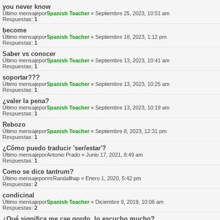
you never know
Último mensajepor
Spanish Teacher
«
Septiembre 25, 2023, 10:51 am
Respuestas:
1
become
Último mensajepor
Spanish Teacher
«
Septiembre 18, 2023, 1:12 pm
Respuestas:
1
Saber vs conocer
Último mensajepor
Spanish Teacher
«
Septiembre 13, 2023, 10:41 am
Respuestas:
1
soportar???
Último mensajepor
Spanish Teacher
«
Septiembre 13, 2023, 10:25 am
Respuestas:
1
¿valer la pena?
Último mensajepor
Spanish Teacher
«
Septiembre 13, 2023, 10:19 am
Respuestas:
1
Rebozo
Último mensajepor
Spanish Teacher
«
Septiembre 8, 2023, 12:31 pm
Respuestas:
1
¿Cómo puedo traducir 'ser/estar'?
Último mensajepor
Antonio Prado
«
Junio 17, 2021, 8:49 am
Respuestas:
1
Como se dice tantrum?
Último mensajepor
mrRandallhap
«
Enero 1, 2020, 5:42 pm
Respuestas:
2
condicinal
Último mensajepor
Spanish Teacher
«
Diciembre 9, 2019, 10:06 am
Respuestas:
2
¿Qué significa me cae gordo, lo escucho mucho?