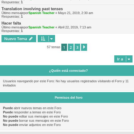
Respuestas:
1
Translation involving past tenses
Último mensajepor
Spanish Teacher
«
Mayo 21, 2019, 2:30 am
Respuestas:
1
Hacer falta
Último mensajepor
Spanish Teacher
«
Abril 22, 2019, 7:13 am
Respuestas:
1
Nuevo Tema
1
2
3
Siguiente
57 temas
Ir a
¿Quién está conectado?
Usuarios navegando por este Foro: No hay usuarios registrados visitando el Foro y 11
invitados
Permisos del foro
Puede
abrir nuevos temas en este Foro
Puede
responder a temas en este Foro
No puede
editar sus mensajes en este Foro
No puede
borrar sus mensajes en este Foro
No puede
enviar adjuntos en este Foro