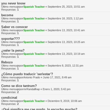
you never know
Último mensajepor
Spanish Teacher
«
Septiembre 25, 2023, 10:51 am
Respuestas:
1
become
Último mensajepor
Spanish Teacher
«
Septiembre 18, 2023, 1:12 pm
Respuestas:
1
Saber vs conocer
Último mensajepor
Spanish Teacher
«
Septiembre 13, 2023, 10:41 am
Respuestas:
1
soportar???
Último mensajepor
Spanish Teacher
«
Septiembre 13, 2023, 10:25 am
Respuestas:
1
¿valer la pena?
Último mensajepor
Spanish Teacher
«
Septiembre 13, 2023, 10:19 am
Respuestas:
1
Rebozo
Último mensajepor
Spanish Teacher
«
Septiembre 8, 2023, 12:31 pm
Respuestas:
1
¿Cómo puedo traducir 'ser/estar'?
Último mensajepor
Antonio Prado
«
Junio 17, 2021, 8:49 am
Respuestas:
1
Como se dice tantrum?
Último mensajepor
mrRandallhap
«
Enero 1, 2020, 5:42 pm
Respuestas:
2
condicinal
Último mensajepor
Spanish Teacher
«
Diciembre 9, 2019, 10:06 am
Respuestas:
2
¿Qué significa me cae gordo, lo escucho mucho?