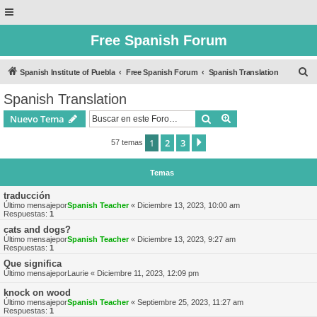
Free Spanish Forum
B
Spanish Institute of Puebla
Free Spanish Forum
Spanish Translation
u
Spanish Translation
s
Buscar
Búsqueda avanzad
Nuevo Tema
c
a
1
2
3
Siguiente
57 temas
r
Temas
traducción
Último mensajepor
Spanish Teacher
«
Diciembre 13, 2023, 10:00 am
Respuestas:
1
cats and dogs?
Último mensajepor
Spanish Teacher
«
Diciembre 13, 2023, 9:27 am
Respuestas:
1
Que significa
Último mensajepor
Laurie
«
Diciembre 11, 2023, 12:09 pm
knock on wood
Último mensajepor
Spanish Teacher
«
Septiembre 25, 2023, 11:27 am
Respuestas:
1