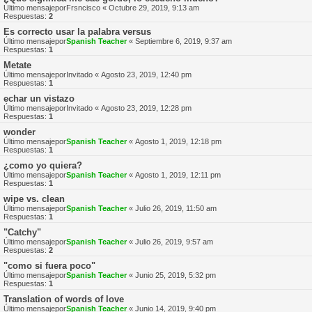
Último mensajepor
Frsncisco
«
Octubre 29, 2019, 9:13 am
Respuestas:
2
Es correcto usar la palabra versus
Último mensajepor
Spanish Teacher
«
Septiembre 6, 2019, 9:37 am
Respuestas:
1
Metate
Último mensajepor
Invitado
«
Agosto 23, 2019, 12:40 pm
Respuestas:
1
echar un vistazo
Último mensajepor
Invitado
«
Agosto 23, 2019, 12:28 pm
Respuestas:
1
wonder
Último mensajepor
Spanish Teacher
«
Agosto 1, 2019, 12:18 pm
Respuestas:
1
¿como yo quiera?
Último mensajepor
Spanish Teacher
«
Agosto 1, 2019, 12:11 pm
Respuestas:
1
wipe vs. clean
Último mensajepor
Spanish Teacher
«
Julio 26, 2019, 11:50 am
Respuestas:
1
"Catchy"
Último mensajepor
Spanish Teacher
«
Julio 26, 2019, 9:57 am
Respuestas:
2
"como si fuera poco"
Último mensajepor
Spanish Teacher
«
Junio 25, 2019, 5:32 pm
Respuestas:
1
Translation of words of love
Último mensajepor
Spanish Teacher
«
Junio 14, 2019, 9:40 pm